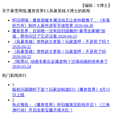
【编辑：X博士】
关于
暴雪周报,魔兽世界E3,风暴英雄,X博士
的新闻
怀旧周报：魔兽国服专属活动又让老外眼馋了，《失落
的方舟》制作人新作进军开放世界
2026-04-28
魔兽世界：目前唯一没有回归国服的“暴雪全家桶”游
戏，帮你问过了它还活着
2026-04-23
《风暴英雄》突然超大更新！玩家直呼：不是死了吗？
2026-04-22
《风暴英雄》突然超大更新！玩家直呼：不是死了吗
2026-04-22
《暗黑4》动画专家出走顽皮狗？过场动画的传奇来了
2026-03-24
热门新闻排行
1
版权问题随时下架？玩家自制虚幻5《魔兽世界》8月15
日上线
2
热点预告：《魔兽世界》怀旧服第五阶段开启！《三角
洲行动》开启全新宝藏月摸大红！