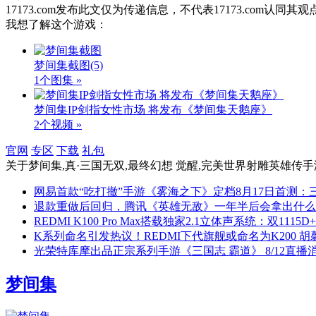
17173.com发布此文仅为传递信息，不代表17173.com认同
我想了解这个游戏：
梦间集截图
(5)
1个图集 »
梦间集IP剑指女性市场 将发布《梦间集天鹅座》
2个视频 »
官网
专区
下载
礼包
关于
梦间集,真·三国无双,最终幻想 觉醒,完美世界射雕英雄传手
网易首款“吃打撤”手游《雾海之下》定档8月17日首测
退款重做后回归，腾讯《英雄无敌》一年半后会拿出什么
REDMI K100 Pro Max搭载独家2.1立体声系统：双1115D
K系列命名引发热议！REDMI下代旗舰或命名为K200 胡
光荣特库摩出品正宗系列手游《三国志 霸道》 8/12直播
梦间集