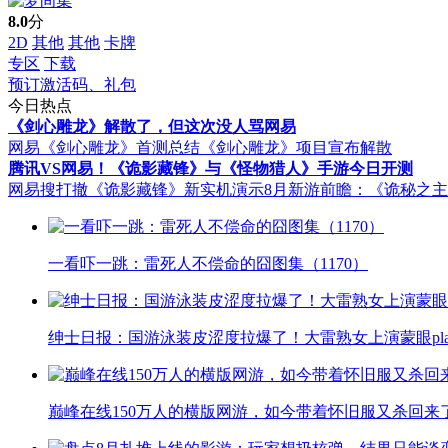
8.0
分
2D
其他
其他
卡牌
专区
下载
预订激活码、礼包
今日热点
《剑心雕龙》解散了，但这次没人骂网易
网易《剑心雕龙》首测总结
《剑心雕龙》项目宣布解散
腾讯VS网易！《诡影藏锋》与《怪物猎人》手游今日开测
网易搜打撤《诡影藏锋》新实机演示
8月新游前瞻：《诡秘之
一看吓一跳：雷死人不偿命的囧图集（1170）
绅士日报：国游泳装皮涩度拉爆了！大雷熟女上演蒙眼pla
巅峰在线150万人的横版网游，如今带着怀旧服又杀回来