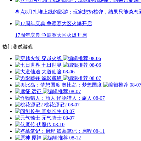
盘点8月扎堆上线的影游：玩家想扔核弹，结果只能谈恋
17周年庆典 争霸赛大区火爆开启
热门测试游戏
穿越火线
08-06
七日世界
08-06
大道仙途
08-06
诡影藏锋
08-07
奥比岛：梦想国度
08-0
远征
08-07
怪物猎人：旅人
08-07
桃花源记2
08-07
问剑长生
08-07
元气骑士
08-07
伏魔传
08-10
盗墓笔记：启程
08-11
原神
08-12