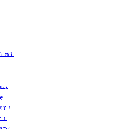
主》领衔
y
了！