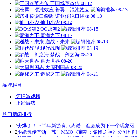
三国戏英杰传
08-12
苍翼：混沌效应
08-13
诺亚传说口袋版
08-13
仙山小农
08-14
QQ炫舞2
08-15
雾海之下
08-17
逆战：未来
08-18
现代战舰
08-19
梦战：剑之海
08-20
遮天世界
08-20
大周列国志
08-20
诡秘之主
08-21
品牌栏目
怀旧游戏榜
正经游戏
热门新闻排行
1
夯爆了！下半年新游有点离谱，谁会成为下一个现象级
2
拒绝氪佬垄断！韩厂MMO《宙斯：傲慢之神》公测时