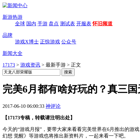
新游热游
全球
国内
手游
盘点
测试表
开服表
怀旧频道
品牌
游戏X博士
正惊游戏
公众号
新闻大全
17173
>
游戏资讯
>
最新手游
>
正文
完美6月都有啥好玩的？真三国
2017-06-10 06:00:33
神评论
【17173专稿，转载请注明出处】
今天的“游戏月报”，要带大家来看看完美世界在6月推出的游
幻想 觉醒》等游戏也将推出新资料片，一起来看一下吧。