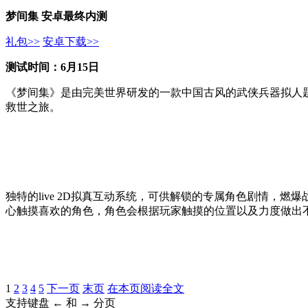
梦间集 安卓最终内测
礼包>>
安卓下载>>
测试时间：6月15日
《梦间集》是由完美世界研发的一款中国古风的武侠兵器拟人
救世之旅。
独特的live 2D拟真互动系统，可供解锁的专属角色剧情
心触摸喜欢的角色，角色会根据玩家触摸的位置以及力度做出不
1
2
3
4
5
下一页
末页
在本页阅读全文
支持键盘 ← 和 → 分页