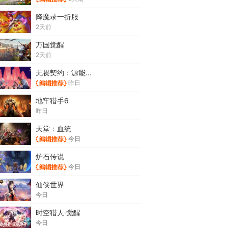
降魔录一折服
2天前
万国觉醒
2天前
无畏契约：源能行动
昨日
地牢猎手6
昨日
天堂：血统
今日
炉石传说
今日
仙侠世界
今日
时空猎人·觉醒
今日