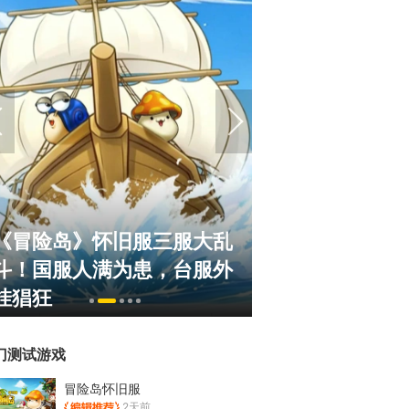
《冒险岛》怀旧服三服大乱
正惊漫谈：从M
斗！国服人满为患，台服外
什么网游翅膀成
挂猖狂
的刚需"？
门测试游戏
冒险岛怀旧服
2天前