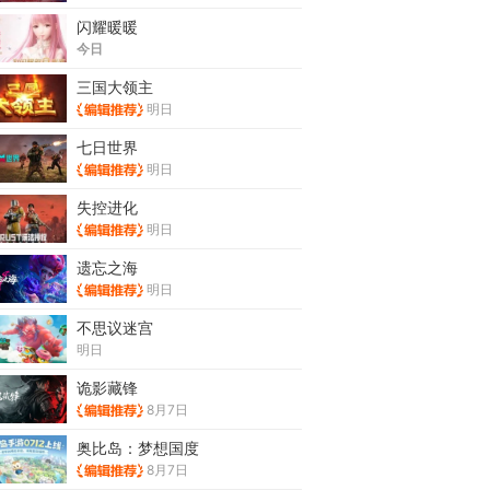
闪耀暖暖
今日
三国大领主
明日
七日世界
明日
失控进化
明日
遗忘之海
明日
不思议迷宫
明日
诡影藏锋
8月7日
奥比岛：梦想国度
8月7日