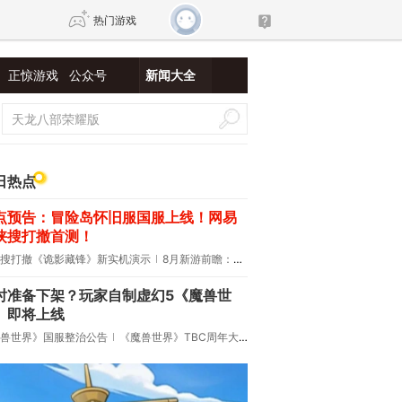
热门游戏
正惊游戏
公众号
新闻大全
DNF
传奇4
剑网3旗舰版
新天龙八部
日热点
点预告：冒险岛怀旧服国服上线！网易
自由
诛仙世界
仙剑世界
侠搜打撤首测！
搜打撤《诡影藏锋》新实机演示
8月新游前瞻：《诡秘之主》领衔
时准备下架？玩家自制虚幻5《魔兽世
》即将上线
兽世界》国服整治公告
《魔兽世界》TBC周年大更：双经典团本回归！