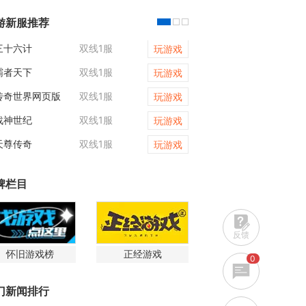
游新服推荐
三十六计
双线1服
战神世纪
玩游戏
霸者天下
双线1服
大皇帝
玩游戏
传奇世界网页版
双线1服
维京传奇
玩游戏
战神世纪
双线1服
凡人修仙传web
玩游戏
天尊传奇
双线1服
维京传奇
玩游戏
牌栏目
反馈
怀旧游戏榜
正经游戏
0
门新闻排行