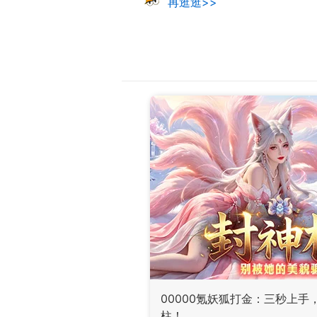
再逛逛>>
00000氪妖狐打金：三秒上
柱！