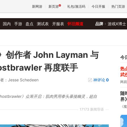
新网游
新页游
礼包/激活码
今日开服
热门页游
国内
手游
盘点
测试表
开服表
怀旧频道
品牌
游戏X博士
魔兽
天堂
作者 John Layman 与
今
hostbrawler 再度联手
热
王权与
武
者：Jesse Schedeen
神评论
0
网易
随
ostbrawler》众筹开启：肌肉男用拳头暴揍幽灵，超自
界
《魔
17173 新闻导语