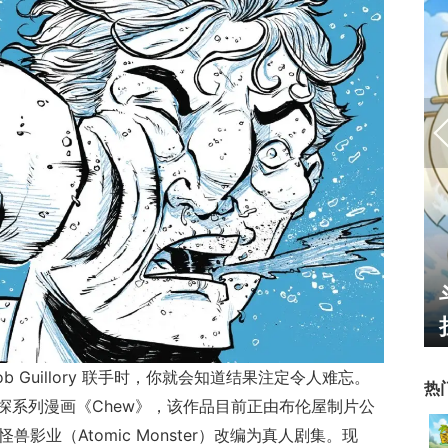
”火爆上
一看吓一跳：雷死人不偿命
天下老头
的囧图集（1168）
 Rob Guillory 联手时，你就会知道结果注定令人难忘。
热
探系列漫画《Chew》，该作品目前正由布伦屋制片公
和原子怪兽影业（Atomic Monster）改编为真人剧集。现