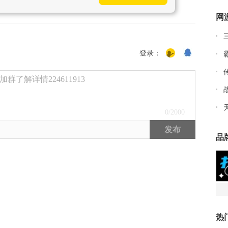
网
登录：
了解详情224611913
0
/2000
发布
品
热