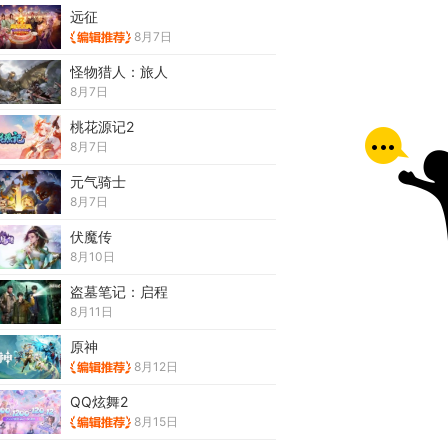
远征
8月7日
怪物猎人：旅人
8月7日
桃花源记2
8月7日
元气骑士
8月7日
伏魔传
8月10日
盗墓笔记：启程
8月11日
原神
8月12日
QQ炫舞2
8月15日