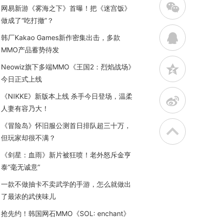
w
网易新游《雾海之下》首曝！把《迷宫饭》
做成了“吃打撤”？
q
韩厂Kakao Games新作密集出击，多款
MMO产品蓄势待发
z
Neowiz旗下多端MMO《王国2：烈焰战场》
今日正式上线
《NIKKE》新版本上线 杀手今日登场，温柔
t
人妻有容乃大！
《冒险岛》怀旧服公测首日排队超三十万，
但玩家却很不满？
《剑星：血雨》新片被狂喷！老外怒斥金亨
泰“毫无诚意”
一款不做抽卡不卖武学的手游，怎么就做出
了最浓的武侠味儿
抢先约！韩国网石MMO《SOL: enchant》