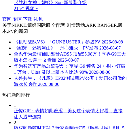
《胜利女神：妮姬》Sora新服装介绍
215个视频 »
官网
专区
下载
礼包
关于
NIKKE,妮姬国际服,全配音,剧情活动,ARK RANGER,版
本,PV
的新闻
《机动战队VS》「GUNBUSTER」参战PV
2026-08-08
《绍宋：还我河山》「丹心难灭」PV发布
2026-08-07
全系华为最强辅助驾驶ADS5 顶配55.98万！享界G9三大
版本怎么选 一文看懂
2026-08-07
华为智选车产品总监彭磊：享界 G9 预售 24 小时小订破
1 万台，Ultra 及以上版本占比达 90%
2026-08-06
人兽共生，《凡应》EP02测试新PV公开！动画公司做的
游戏长啥样
2026-08-06
热门新闻排行
1
正惊GIF：表情如此羞涩！美女这个表情太好看，直接
让人遐想连篇
2
版权问题随时下架？玩家自制虚幻5《魔兽世界》8月15