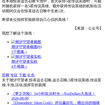
在本期惊喜远古召唤卡池中，首次获得5星传说英雄时，可额
外随机获得一名5星传说英雄。额外获得传说英雄的机制在活
动期间仅会在惊喜远古召唤中生效1次。
希望各位指挥官能获得自己心仪的英雄！
【来源：公众号】
我想了解这个游戏：
潮汐守望者截图
(6)
1个图集 »
潮汐守望者实机
4个视频 »
官网
专区
下载
礼包
关于
潮汐守望者,惊喜远古召唤,远古召唤,5星传说英雄,传说英
雄,卡池,活动,指挥官
的新闻
《梦之历险》34小时欢乐时光—NosDollars大放送！
2026-08-09
《Dragonheir: Silent Gods》评论赢好礼：晒出你的猫咪