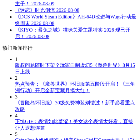
主子！
2026-08-09
《迷恋》时光倒流
2026-08-08
《DCS World Steam Edition》AH-64D改进与Wags行动最
终周末
2026-08-08
《KIYO：暴兔之城》猫咪关爱主题特卖 2026 现已开
启！
2026-08-08
热门新闻排行
1
版权问题随时下架？玩家自制虚幻5《魔兽世界》8月15
日上线
2
热点预告：《魔兽世界》怀旧服第五阶段开启！《三角
洲行动》开启全新宝藏月摸大红！
3
《冒险岛怀旧服》30级免费神装别错过！新手必看重点
攻略
4
正惊GIF：表情如此羞涩！美女这个表情太好看，直接
让人遐想连篇
5