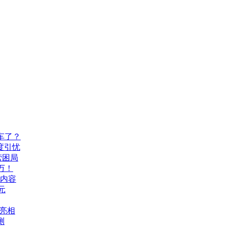
车了？
度引忧
营困局
万！
机内容
元
A亮相
测