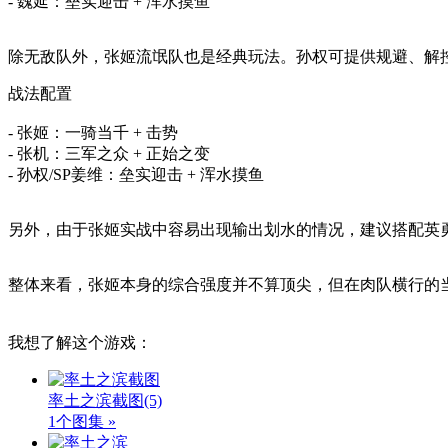
- 魏延：垒实迎击 + 浑水摸鱼
除无敌队外，张姬流氓队也是经典玩法。孙权可提供规避、解
战法配置
- 张姬：一骑当千 + 击势
- 张机：三军之众 + 正始之变
- 孙权/SP姜维：垒实迎击 + 浑水摸鱼
另外，由于张姬实战中容易出现输出划水的情况，建议搭配英
整体来看，张姬本身的综合强度并不算顶尖，但在肉队横行的
我想了解这个游戏：
率土之滨截图
(5)
1个图集 »