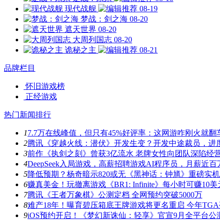
现代战舰
08-19
梦战：剑之海
08-20
遮天世界
08-20
大周列国志
08-20
诡秘之主
08-21
品牌栏目
怀旧游戏榜
正经游戏
热门新闻排行
1
7.7万在线峰值，但只有45%好评率：这网游咋刚火就翻
2
腾讯《穿越火线：潜伏》开发生变？开发中途裁员，进
3
前作《执剑之刻》曾获3亿流水 老牌女性向团队深陷经
4
DeepSeek入局游戏，高薪招聘游戏AI程序员，月薪近百
5
降低预期？杨奇暗示820或无《黑神话：钟馗》重磅实
6
赚真美金！玩撤离游戏《BR1: Infinite》每小时可赚10美
7
腾讯《王者万象棋》公测定档 全网预约突破5000万
8
难产18年！曝育碧压箱底王牌游戏将更名重启 今年TG
9
iOS预约开启！《梦幻新诛仙：轻享》官宣9月全平台公