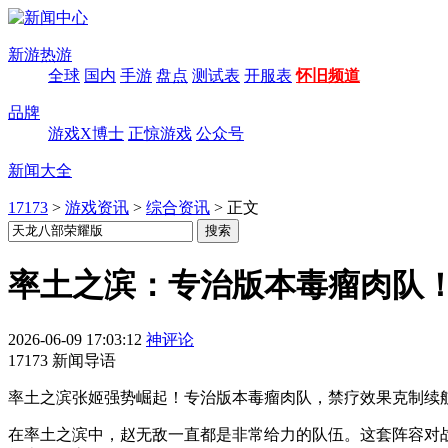
新游热游
全球
国内
手游
盘点
测试表
开服表
怀旧频道
品牌
游戏X博士
正惊游戏
公众号
新闻大全
17173
>
游戏资讯
>
综合资讯
>
正文
率土之滨：专治版本毒瘤肉队
2026-06-09 17:03:12
神评论
17173 新闻导语
率土之滨张姬强势崛起！专治版本毒瘤肉队，禁疗效果克制续
在率土之滨中，赵无敌一直都是非常给力的队伍。这套阵容对