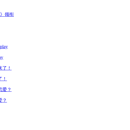
主》领衔
y
了！
爱？