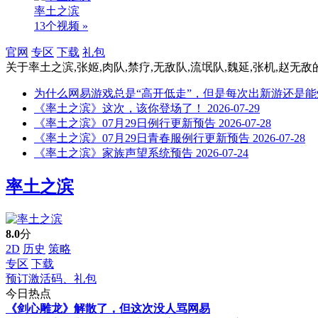
率土之滨
13个视频 »
官网
专区
下载
礼包
关于
率土之滨,张姬,肉队,禁疗,无敌队,流氓队,魏延,张机,赵无敌
为什么网易游戏总是“高开低走”，但是每次出新游还是能
《率土之滨》这次，该你登场了！
2026-07-29
《率土之滨》07月29日例行更新预告
2026-07-28
《率土之滨》07月29日青春服例行更新预告
2026-07-28
《率土之滨》家族声望系统预告
2026-07-24
率土之滨
8.0
分
2D
历史
策略
专区
下载
预订激活码、礼包
今日热点
《剑心雕龙》解散了，但这次没人骂网易