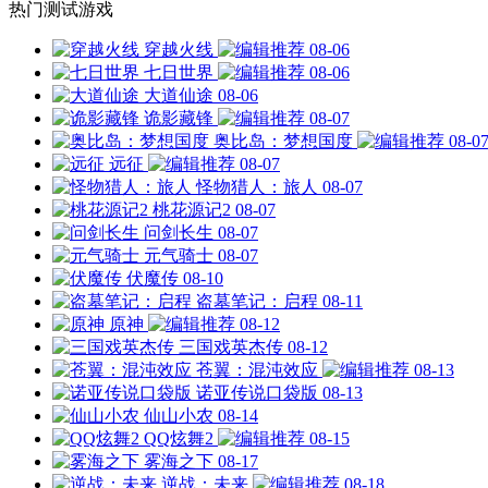
热门测试游戏
穿越火线
08-06
七日世界
08-06
大道仙途
08-06
诡影藏锋
08-07
奥比岛：梦想国度
08-0
远征
08-07
怪物猎人：旅人
08-07
桃花源记2
08-07
问剑长生
08-07
元气骑士
08-07
伏魔传
08-10
盗墓笔记：启程
08-11
原神
08-12
三国戏英杰传
08-12
苍翼：混沌效应
08-13
诺亚传说口袋版
08-13
仙山小农
08-14
QQ炫舞2
08-15
雾海之下
08-17
逆战：未来
08-18