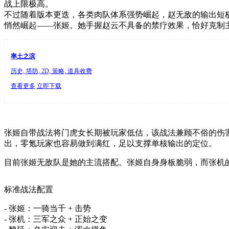
战上限极高。
不过随着版本更迭，各类肉队体系强势崛起，赵无敌的输出短
悄然崛起——张姬。她手握赵云不具备的禁疗效果，恰好克制
率土之滨
历史, 塔防, 2D, 策略, 道具收费
查看更多
立即下载
张姬自带战法将门虎女长期被玩家低估，该战法兼顾不俗的伤
出，零氪玩家也容易做到满红，足以支撑单核输出的定位。
目前张姬无敌队是她的主流搭配。张姬自身身板脆弱，而张机
标准战法配置
- 张姬：一骑当千 + 击势
- 张机：三军之众 + 正始之变