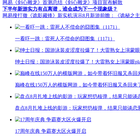
网易《剑心雕龙》首测总结
《剑心雕龙》项目宣布解散
下半年新游实力有点离谱，谁会成为下一个现象级？
网易搜打撤《诡影藏锋》新实机演示
8月新游前瞻：《诡秘之
一看吓一跳：雷死人不偿命的囧图集（1171）
绅士日报：国游泳装皮涩度拉爆了！大雷熟女上演蒙眼pla
巅峰在线150万人的横版网游，如今带着怀旧服又杀回来
盘点8月扎堆上线的影游：玩家想扔核弹，结果只能谈恋
17周年庆典 争霸赛大区火爆开启