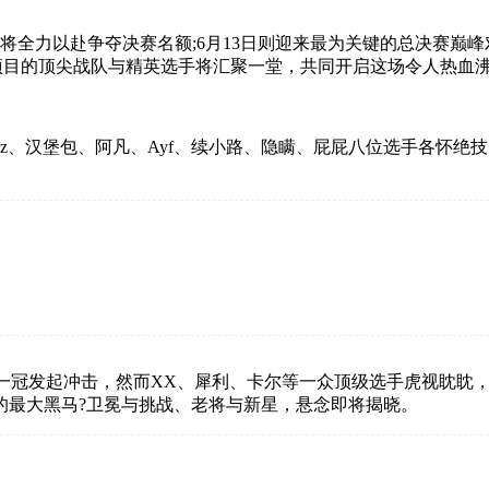
队将全力以赴争夺决赛名额;6月13日则迎来最为关键的总决赛巅
四个项目的顶尖战队与精英选手将汇聚一堂，共同开启这场令人热血
z、汉堡包、阿凡、Ayf、续小路、隐瞒、屁屁八位选手各怀绝技
冠发起冲击，然而XX、犀利、卡尔等一众顶级选手虎视眈眈，誓
的最大黑马?卫冕与挑战、老将与新星，悬念即将揭晓。