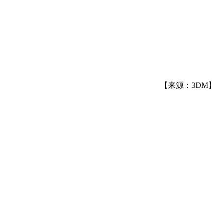
【来源：3DM】