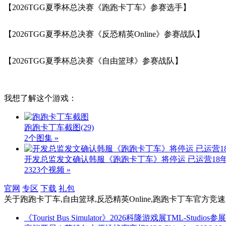
【2026TGG夏季杯总决赛《跑跑卡丁车》参赛选手】
【2026TGG夏季杯总决赛《反恐精英Online》参赛战队】
【2026TGG夏季杯总决赛《自由篮球》参赛战队】
我想了解这个游戏：
跑跑卡丁车截图
(29)
2个图集 »
开发总监发文确认韩服《跑跑卡丁车》将停运 已运营18
2323个视频 »
官网
专区
下载
礼包
关于
跑跑卡丁车,自由篮球,反恐精英Online,跑跑卡丁车官方竞速版
《Tourist Bus Simulator》2026科隆游戏展TML-Studios