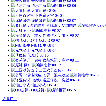
失控进化
08-06
遗忘之海
08-06
大道仙途
08-06
不思议迷宫
08-06
诡影藏锋
08-07
奥比岛：梦想国度
08-0
远征
08-07
怪物猎人：旅人
08-07
桃花源记2
08-07
问剑长生
08-07
元气骑士
08-07
伏魔传
08-10
盗墓笔记：启程
08-11
原神
08-12
三国戏英杰传
08-12
苍翼：混沌效应
08-13
诺亚传说口袋版
08-13
仙山小农
08-14
QQ炫舞2
08-15
品牌栏目