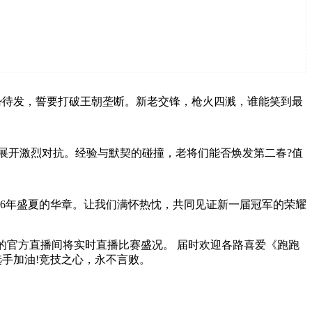
蓄势待发，誓要打破王朝垄断。新老交锋，枪火四溅，谁能笑到最
上展开激烈对抗。经验与默契的碰撞，老将们能否焕发第二春?值
26年盛夏的华章。让我们满怀热忱，共同见证新一届冠军的荣耀
技的官方直播间将实时直播比赛盛况。 届时欢迎各路喜爱《跑跑
选手加油!竞技之心，永不言败。