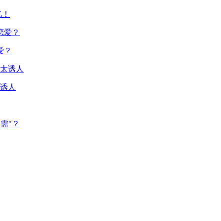
亿！
爱？
诱人
需"？