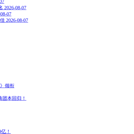
07
名
2026-08-07
-08-07
最佳
2026-08-07
主》领衔
典团本回归！