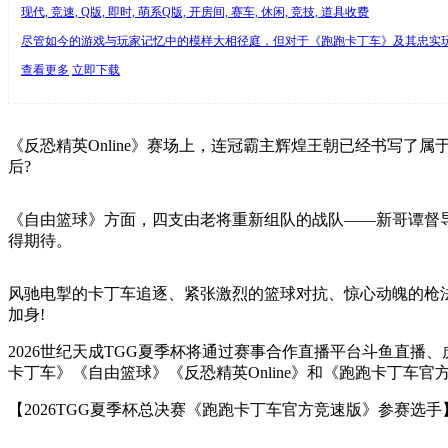
现代, 竞速, Q版, 即时, 萌系Q版, 开房间, 赛车, 休闲, 竞技, 道具收费
尽管如今的游戏与玩家记忆中的模样大相径庭，但对于《跑跑卡丁车》及其忠实
查看更多
立即下载
《反恐精英Online》赛场上，连冠霸主辉煌王朝已经书写
后?
《自由篮球》方面，四支由老将重新组队的战队——新哥谭督导
得期待。
风驰电掣的卡丁车追逐、紧张激烈的篮球对抗、惊心动魄的枪法
加身!
2026世纪天成TGG夏季杯将通过赛事合作直播平台斗鱼直
卡丁车》《自由篮球》《反恐精英Online》和《跑跑卡丁车
【2026TGG夏季杯总决赛《跑跑卡丁车官方竞速版》参赛选手