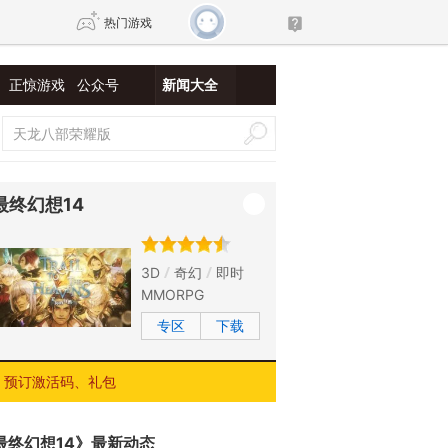
热门游戏
正惊游戏
公众号
新闻大全
DNF
传奇4
剑网3旗舰版
新天龙八部
最终幻想14
自由
诛仙世界
新仙侠5
3D
奇幻
即时
MMORPG
专区
下载
预订激活码、礼包
最终幻想14》最新动态