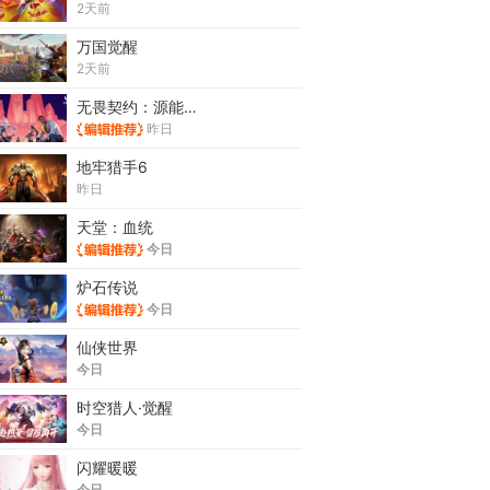
2天前
万国觉醒
2天前
无畏契约：源能行动
昨日
地牢猎手6
昨日
天堂：血统
今日
炉石传说
今日
仙侠世界
今日
时空猎人·觉醒
今日
闪耀暖暖
今日