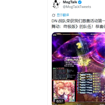
老友服“逐
线，回馈1