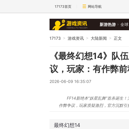
17173首页
网站导航
新游热游
全球
17173
游戏资讯
大陆新闻
正文
>
>
>
《最终幻想14》队
议，玩家：有作弊前
2026-06-09 16:35:07
FF14新绝本“妖星乱舞”首杀诞生
作弊争议，玩家质疑激烈，官方沉默引
最终幻想14