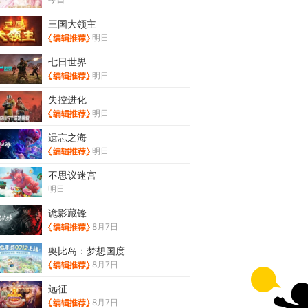
三国大领主
明日
七日世界
明日
失控进化
明日
遗忘之海
明日
不思议迷宫
明日
诡影藏锋
8月7日
奥比岛：梦想国度
8月7日
远征
8月7日