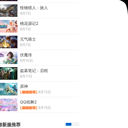
怪物猎人：旅人
8月7日
桃花源记2
8月7日
元气骑士
8月7日
伏魔传
8月10日
盗墓笔记：启程
8月11日
原神
8月12日
QQ炫舞2
8月15日
游新服推荐