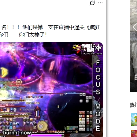
鹿中原”火爆上
一看吓一跳：雷死人不偿命
8年天下老头
的囧图集（1168）
热