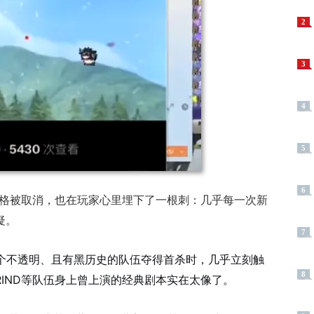
2
3
4
5
6
杀资格被取消，也在玩家心里埋下了一根刺：几乎每一次新
疑
。
7
作为一个不透明、且有黑历史的队伍夺得首杀时，几乎立刻触
8
IND等队伍身上曾上演的经典剧本实在太像了
。