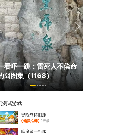
《冒险岛》怀旧服三服大乱
正惊漫谈：
斗！国服人满为患，台服外
什么网游翅
挂猖狂
的刚需"？
门测试游戏
冒险岛怀旧服
2天前
降魔录一折服