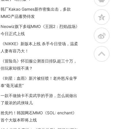
韩厂Kakao Games新作密集出击，多款
z
MMO产品蓄势待发
Neowiz旗下多端MMO《王国2：烈焰战场》
今日正式上线
t
《NIKKE》新版本上线 杀手今日登场，温柔
人妻有容乃大！
《冒险岛》怀旧服公测首日排队超三十万，
但玩家却很不满？
《剑星：血雨》新片被狂喷！老外怒斥金亨
泰“毫无诚意”
一款不做抽卡不卖武学的手游，怎么就做出
了最浓的武侠味儿
抢先约！韩国网石MMO《SOL: enchant》
首个大版本即将上线