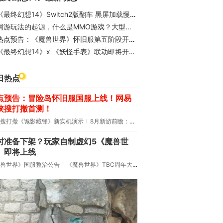
最终幻想14》Switch2版翻车 黑屏加载慢到崩溃 官方紧急回应正在修复
网游玩法的起源，什么是MMO游戏？大型多人在线网游的魅力体现在哪？
点预告：《魔兽世界》怀旧服第五阶段开启！《三角洲行动》开启全新宝藏月摸大红！
《最终幻想14》x 《妖怪手表》联动即将开启喵！
日热点
点预告：冒险岛怀旧服国服上线！网易
侠搜打撤首测！
搜打撤《诡影藏锋》新实机演示
8月新游前瞻：《诡秘之主》领衔
时准备下架？玩家自制虚幻5《魔兽世
》即将上线
兽世界》国服整治公告
《魔兽世界》TBC周年大更：双经典团本回归！