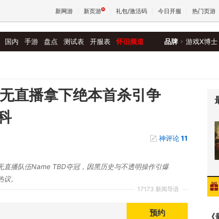
新网游
新页游
礼包/激活码
今日开服
热门页游
国内
手游
盘点
测试表
开服表
怀旧频道
品牌
游戏X博士
魔兽
天堂
伍无直播拿下绝本首杀引争
科
王权与
神评论
11
！无直播队伍Name TBD夺冠，因黑历史与不透明操作引爆
热议。
17173 新闻导语
预约
《