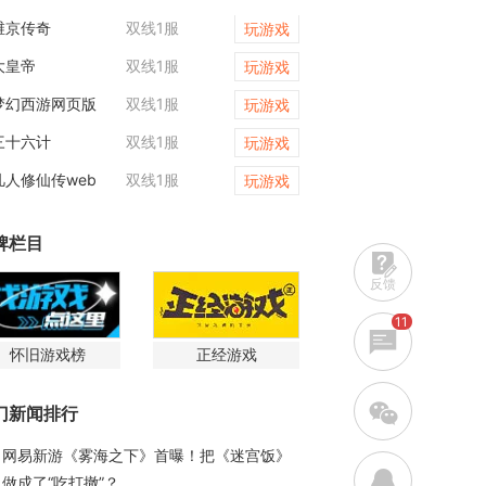
维京传奇
双线1服
魔影狂刀
玩游戏
大皇帝
双线1服
龙域世界
玩游戏
梦幻西游网页版
双线1服
维京传奇
玩游戏
三十六计
双线1服
九曲封神
玩游戏
凡人修仙传web
双线1服
战神世纪
玩游戏
牌栏目
反馈
11
怀旧游戏榜
正经游戏
w
门新闻排行
网易新游《雾海之下》首曝！把《迷宫饭》
q
做成了“吃打撤”？