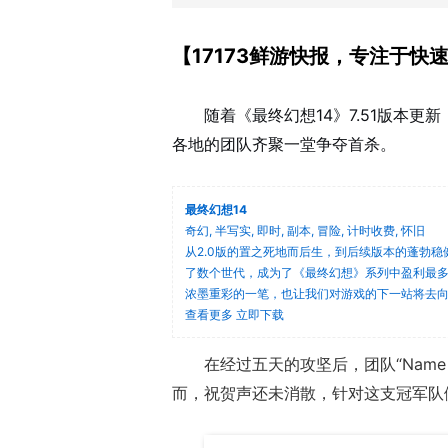
【17173鲜游快报，专注于快
随着《最终幻想14》7.51版本更
各地的团队齐聚一堂争夺首杀
。
最终幻想14
奇幻, 半写实, 即时, 副本, 冒险, 计时收费, 怀旧
从2.0版的置之死地而后生，到后续版本的蓬勃稳
了数个世代，成为了《最终幻想》系列中盈利最多
浓墨重彩的一笔，也让我们对游戏的下一站将去
查看更多
立即下载
在经过五天的攻坚后，团队“Name
而，祝贺声还未消散，针对这支冠军队