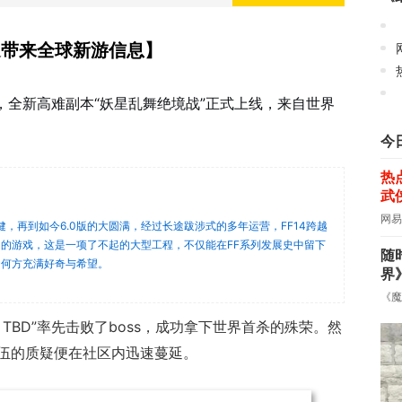
《
速带来全球新游信息】
热
新，全新高难副本“妖星乱舞绝境战”正式上线，来自世界
今
热
武
网易
健，再到如今6.0版的大圆满，经过长途跋涉式的多年运营，FF14跨越
的游戏，这是一项了不起的大型工程，不仅能在FF系列发展史中留下
随
向何方充满好奇与希望。
界
《魔
 TBD”率先击败了boss，成功拿下世界首杀的殊荣
。然
伍的质疑便在社区内迅速蔓延
。