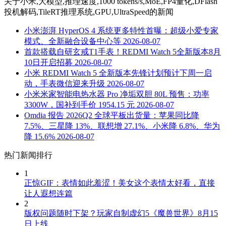
关于
小米,大模型,推理速度,1000 tokens/s,MoE,FP4量化,DFlash
投机解码,TileRT推理系统,GPU,UltraSpeed
的新闻
小米澎湃 HyperOS 4 系统更多特性首曝：超级小爱专家
模式、全新融合设备中心等
2026-08-07
首款搭载自研玄戒T1手表！REDMI Watch 5全新版本8月
10日开启招募
2026-08-07
小米 REDMI Watch 5 全新版本先锋计划预计下周一启
动，手表微信迎来升级
2026-08-07
小米米家智能电热水器 Pro 净垢双胆 80L 预售：功率
3300W，国补到手价 1954.15 元
2026-08-07
Omdia 报告 2026Q2 全球平板出货量：苹果同比降
7.5%、三星降 13%、联想增 27.1%、小米降 6.8%、华为
降 15.6%
2026-08-07
热门新闻排行
1
正惊GIF：表情如此羞涩！美女这个表情太好看，直接
让人遐想连篇
2
版权问题随时下架？玩家自制虚幻5《魔兽世界》8月15
日上线