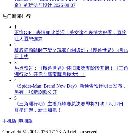
奇》的玩法与设计
2026-08-07
热门新闻排行
1
正惊GIF：表情如此羞涩！美女这个表情太好看，直接
让人遐想连篇
2
版权问题随时下架？玩家自制虚幻5《魔兽世界》8月15
日上线
3
热点预告：《魔兽世界》怀旧服第五阶段开启！《三角
洲行动》开启全新宝藏月摸大红！
4
《Spider-Man: Brand New Day》新预告预计明日发布，
另有一张新剧照公开
5
《三角洲行动》主播巅峰赛总决赛即将打响！8月2日，
群星汇聚，新王加冕！
手机版
|
电脑版
Copyright © 2001-2026 17173. All rights reserved.