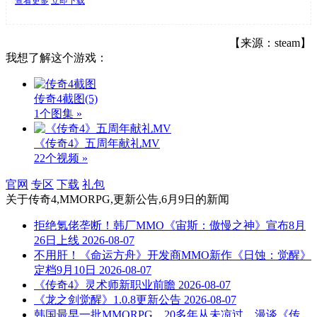
查看更多
立即下载
【来源：steam】
我想了解这个游戏：
传奇4截图
(5)
1个图集 »
《传奇4》五周年献礼MV
22个视频 »
官网
专区
下载
礼包
关于
传奇4,MMORPG,更新公告,6月9日
的新闻
拒绝氪佬垄断！韩厂MMO《宙斯：傲慢之神》宣布8月
26日上线
2026-08-07
不用肝！《命运方舟》开发商MMO新作《日蚀：觉醒》
定档9月10日
2026-08-07
《传奇4》灵术师新职业前瞻
2026-08-07
《龙之剑觉醒》1.0.8更新公告
2026-08-07
韩国最早一批MMORPG，20多年从未凉过，漫谈《传