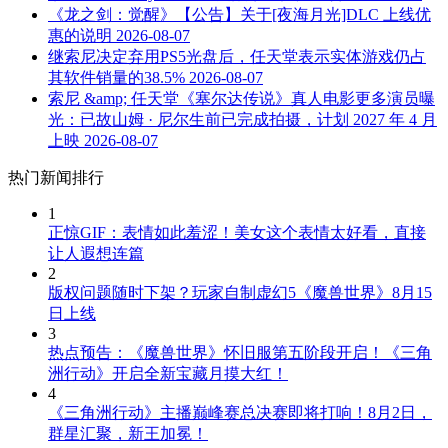
《龙之剑：觉醒》【公告】关于[夜海月光]DLC 上线优
惠的说明
2026-08-07
继索尼决定弃用PS5光盘后，任天堂表示实体游戏仍占
其软件销量的38.5%
2026-08-07
索尼 &amp; 任天堂《塞尔达传说》真人电影更多演员曝
光：已故山姆 · 尼尔生前已完成拍摄，计划 2027 年 4 月
上映
2026-08-07
热门新闻排行
1
正惊GIF：表情如此羞涩！美女这个表情太好看，直接
让人遐想连篇
2
版权问题随时下架？玩家自制虚幻5《魔兽世界》8月15
日上线
3
热点预告：《魔兽世界》怀旧服第五阶段开启！《三角
洲行动》开启全新宝藏月摸大红！
4
《三角洲行动》主播巅峰赛总决赛即将打响！8月2日，
群星汇聚，新王加冕！