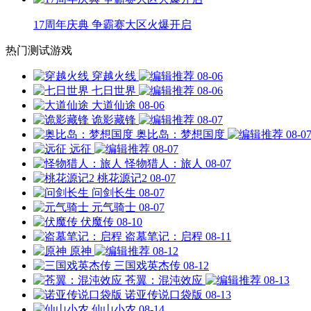
17周年庆典 争霸赛大区火爆开启
热门测试游戏
穿越火线
08-06
七日世界
08-06
大道仙途
08-06
诡影藏锋
08-07
奥比岛：梦想国度
08-0
远征
08-07
怪物猎人：旅人
08-07
桃花源记2
08-07
问剑长生
08-07
元气骑士
08-07
伏魔传
08-10
盗墓笔记：启程
08-11
原神
08-12
三国戏英杰传
08-12
苍翼：混沌效应
08-13
诺亚传说口袋版
08-13
仙山小农
08-14