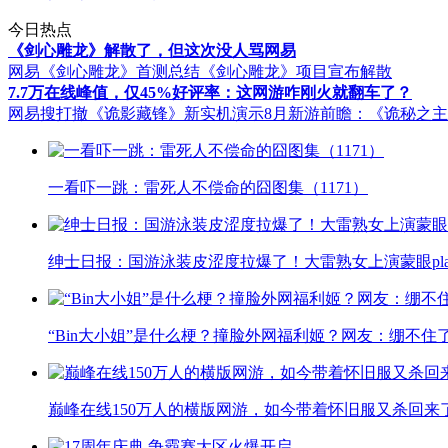
今日热点
《剑心雕龙》解散了，但这次没人骂网易
网易《剑心雕龙》首测总结
《剑心雕龙》项目宣布解散
7.7万在线峰值，仅45%好评率：这网游咋刚火就翻车了？
网易搜打撤《诡影藏锋》新实机演示
8月新游前瞻：《诡秘之
一看吓一跳：雷死人不偿命的囧图集（1171）
绅士日报：国游泳装皮涩度拉爆了！大雷熟女上演蒙眼pla
“Bin大小姐”是什么梗？撞脸外网福利姬？网友：绷不住
巅峰在线150万人的横版网游，如今带着怀旧服又杀回来