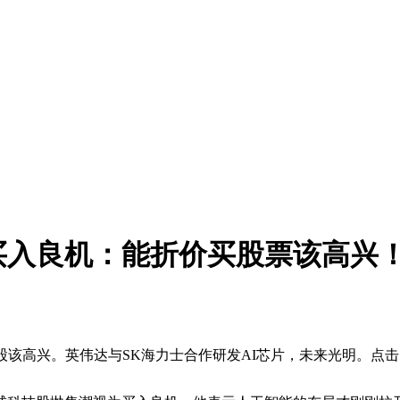
入良机：能折价买股票该高兴！
股该高兴。英伟达与SK海力士合作研发AI芯片，未来光明。点