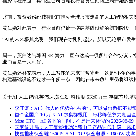
据彭博社报道，英伟达公司首席执行官黄仁勋将上周开始的全
此前，投资者纷纷减持此前推动全球股市走高的人工智能相关
黄仁勋对此表示，行业目前仍处于搭建基础设施的初期阶段，
“AI的未来极其光明，我们现在才刚刚起步。所以无论股市发
周一，英伟达与韩国 SK 海力士宣布达成一项多年合作协议
业而言是一大利好。
黄仁勋还补充表示，人工智能的未来非常光明，这是“不争的事
构建基础设施不过才一年多一点，因此在未来数年里仍将继续
关于
AI,人工智能,英伟达,黄仁勋,科技股,SK海力士,存储芯片,
李开复：AI 时代人的优势在“右脑”，可以做出数据不能
首个全国产 10 万卡 AI 超集群投用：每秒峰值算力相当全
Meta CTO：AI 省下的时间，不是用来休假的
2026-08-09
国家统计局：人工智能推动消费电子产品迭代升级，需求增加、
技嘉推出钛金雕 1600PG5 AI TOP 钛金电源：1600W 功