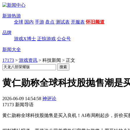
新游热游
全球
国内
手游
盘点
测试表
开服表
怀旧频道
品牌
游戏X博士
正惊游戏
公众号
新闻大全
17173
>
游戏资讯
>
科技新闻
>
正文
黄仁勋称全球科技股抛售潮是买
2026-06-09 14:54:58
神评论
17173 新闻导语
黄仁勋称全球科技股抛售是买入良机！AI布局刚起步，折价买