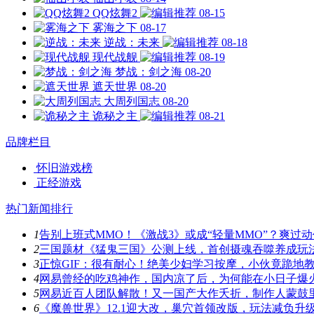
QQ炫舞2
08-15
雾海之下
08-17
逆战：未来
08-18
现代战舰
08-19
梦战：剑之海
08-20
遮天世界
08-20
大周列国志
08-20
诡秘之主
08-21
品牌栏目
怀旧游戏榜
正经游戏
热门新闻排行
1
告别上班式MMO！《激战3》或成“轻量MMO”？爽过
2
三国题材《猛鬼三国》公测上线，首创摄魂吞噬养成玩
3
正惊GIF：很有耐心！绝美少妇学习按摩，小伙竟跪地
4
网易曾经的吃鸡神作，国内凉了后，为何能在小日子爆
5
网易近百人团队解散！又一国产大作夭折，制作人蒙鼓
6
《魔兽世界》12.1迎大改，巢穴首领改版，玩法减负升