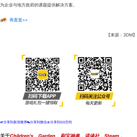
为企业与地方政府的课题提供解决方案。
再逛逛>>
【来源：3DM】
分享到新浪微博
分享到微信
分享到QQ空间
t
w
z
关于
Children's
，
Garden
，
刷宝神兽
，
讲谈社
，
Steam
，