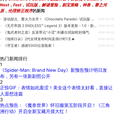
Next
，
Fest
，
试玩版
，
解谜冒险
，
刷宝策略
，
神兽
，
赛之河
原
，
伦理矫正程序
的新闻
滚动甜点、重火力全开！《Chocolate Parade》试玩版 将于8月6日登陆Steam
2026-08-06
《无尽帝国 2 ENDLESS™ Legend 2》版本更新 - 1.0 - 新增塑沙灵派系
2026-08-05
《鬼武者剑之道》反派带点"小涩":剑豪出招如蛇好骚气
2026-08-05
《地狱仆从》2代全球发布时间及倒计时1天🔥
2026-08-04
《寻宝者》感谢5000位冒险家！
2026-08-02
热门新闻排行
1
《Spider-Man: Brand New Day》新预告预计明日发
布，另有一张新剧照公开
2
正惊GIF：表情如此羞涩！美女这个表情太好看，直接让
人遐想连篇
3
热点预告：《魔兽世界》怀旧服第五阶段开启！《三角
洲行动》开启全新宝藏月摸大红！