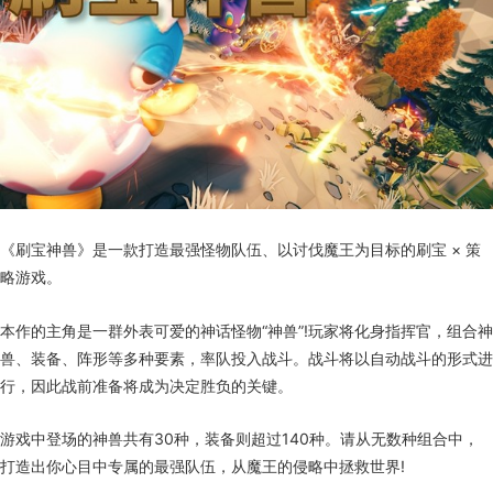
《刷宝神兽》是一款打造最强怪物队伍、以讨伐魔王为目标的刷宝 × 策
略游戏。
本作的主角是一群外表可爱的神话怪物“神兽”!玩家将化身指挥官，组合神
兽、装备、阵形等多种要素，率队投入战斗。战斗将以自动战斗的形式进
行，因此战前准备将成为决定胜负的关键。
游戏中登场的神兽共有30种，装备则超过140种。请从无数种组合中，
打造出你心目中专属的最强队伍，从魔王的侵略中拯救世界!