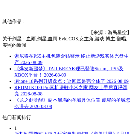
其他作品：
【来源：游民星空】
关于
剑星：血雨,剑星,血雨,Evie,COS,女主角,游戏,博主,翻唱,
美照
的新闻
索尼将在PS5主机包装盒贴警示 终止新游戏实体光盘生
产
2026-08-09
《爆发新噩梦》TAILBREAK现已登陆Steam、PS5及
XBOX平台！
2026-08-09
iPhone 18系列升级盘点：这回真是完全体了
2026-08-09
REDMI K100 Pro真机进驻小米之家 网友上手后直呼漂
亮
2026-08-08
《龙之剑觉醒》副本崩塌的圣域具体位置 崩塌的圣域怎
么进去
2026-08-08
热门新闻排行
1
版权问题随时下架？玩家自制虚幻5《魔兽世界》8月15