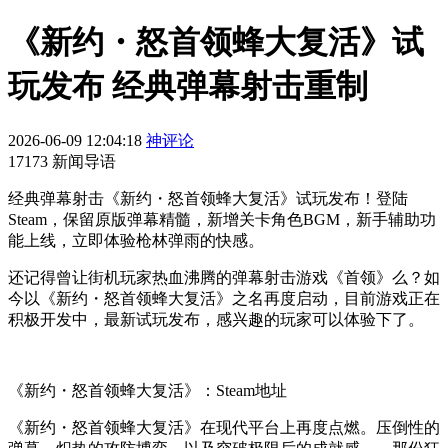
《新约・怒首领蜂大复活》试
玩发布 经典弹幕射击重制
2026-06-09 12:04:18
神评论
17173 新闻导语
经典弹幕射击《新约・怒首领蜂大复活》试玩发布！登陆
Steam，保留原版弹幕精髓，新增关卡角色BGM，新手辅助功
能上线，立即体验枪林弹雨的快感。
还记得曾让街机玩家热血沸腾的弹幕射击游戏《首领》么？如
今以《新约・怒首领蜂大复活》之名再度启动，目前游戏正在
积极开发中，最新试玩发布，感兴趣的玩家可以体验下了。
《新约・怒首领蜂大复活》：Steam地址
《新约・怒首领蜂大复活》在现代平台上再度点燃。压倒性的