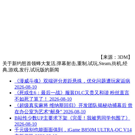
【来源：3DM】
关于
新约怒首领蜂大复活,弹幕射击,重制,试玩,Steam,街机,经
典,游戏,发行,试玩版
的新闻
《漫威斗魂》双端评分差距悬殊，优化问题遭玩家诟病
2026-08-10
《死或生6：最后一战》服装DLC又贵又和谐 粉丝直言
不如死了算了！
2026-08-10
《超级真实麻将 维纳斯回归》开发团队揭秘动捕幕后 曾
在办公室为艺术“献身”
2026-08-10
B站性少数UP主要求下架《完蛋！我被男同学包围了》
2026-08-10
千元级别也能面面俱到，iGame B850M ULTRA-OC V14