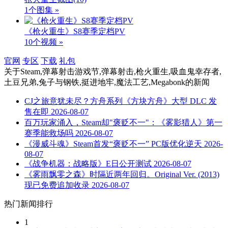
1个图集 »
《枪火重生》S8赛季定档PV
10个视频 »
官网
专区
下载
礼包
关于
Steam,弹幕射击游戏节,弹幕射击,枪火重生,吸血鬼幸存者,
土豆兄弟,兔子与钢铁,挺进地牢,魔法工艺,Megabonk
的新闻
CJ之旅意犹未尽？方舟系列《方块方舟》大型 DLC 发
售在即
2026-08-07
百万玩家涌入，Steam却"褒贬不一"：《雾影猎人》第一
赛季能救场吗
2026-08-07
《漫威斗魂》Steam首发“褒贬不一” PC版优化逆天
2026-
08-07
《战争机器：战略版》E日公开测试
2026-08-07
《雾雨飘零之森》时隔近两年回归。Original Ver. (2013)
现已免费追加收录
2026-08-07
热门新闻排行
1