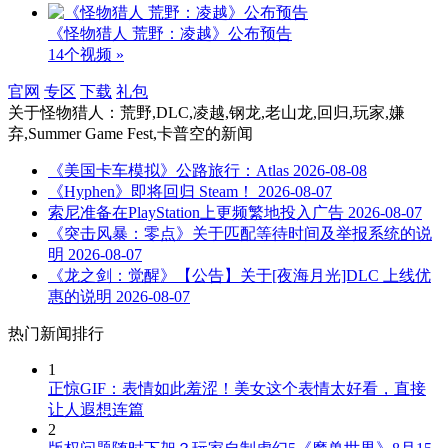
《怪物猎人 荒野：凌越》公布预告
14个视频 »
官网
专区
下载
礼包
关于
怪物猎人：荒野,DLC,凌越,钢龙,老山龙,回归,玩家,嫌
弃,Summer Game Fest,卡普空
的新闻
《美国卡车模拟》公路旅行：Atlas
2026-08-08
《Hyphen》即将回归 Steam！
2026-08-07
索尼准备在PlayStation上更频繁地投入广告
2026-08-07
《突击风暴：零点》关于匹配等待时间及举报系统的说
明
2026-08-07
《龙之剑：觉醒》【公告】关于[夜海月光]DLC 上线优
惠的说明
2026-08-07
热门新闻排行
1
正惊GIF：表情如此羞涩！美女这个表情太好看，直接
让人遐想连篇
2