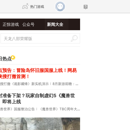
热门游戏
正惊游戏
公众号
新闻大全
DNF
传奇4
剑网3旗舰版
新天龙八部
日热点
点预告：冒险岛怀旧服国服上线！网易
自由
诛仙世界
新仙侠5
侠搜打撤首测！
搜打撤《诡影藏锋》新实机演示
8月新游前瞻：《诡秘之主》领衔
时准备下架？玩家自制虚幻5《魔兽世
》即将上线
兽世界》国服整治公告
《魔兽世界》TBC周年大更：双经典团本回归！