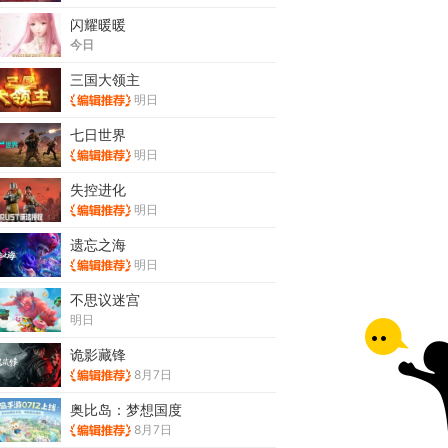
闪耀暖暖
今日
三国大领主
明日
七日世界
明日
失控进化
明日
遗忘之海
明日
不思议迷宫
明日
诡影藏锋
8月7日
奥比岛：梦想国度
8月7日