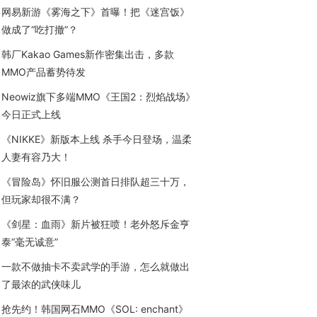
网易新游《雾海之下》首曝！把《迷宫饭》
做成了“吃打撤”？
韩厂Kakao Games新作密集出击，多款
MMO产品蓄势待发
Neowiz旗下多端MMO《王国2：烈焰战场》
今日正式上线
《NIKKE》新版本上线 杀手今日登场，温柔
人妻有容乃大！
《冒险岛》怀旧服公测首日排队超三十万，
但玩家却很不满？
《剑星：血雨》新片被狂喷！老外怒斥金亨
泰“毫无诚意”
一款不做抽卡不卖武学的手游，怎么就做出
了最浓的武侠味儿
抢先约！韩国网石MMO《SOL: enchant》