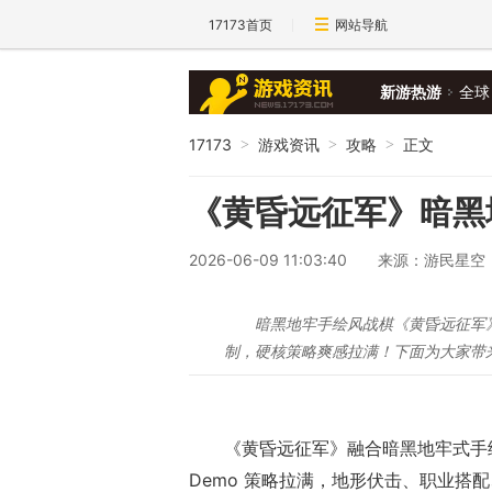
17173首页
网站导航
新游热游
全球
17173
游戏资讯
攻略
正文
>
>
>
《黄昏远征军》暗黑
2026-06-09 11:03:40
来源：游民星空
暗黑地牢手绘风战棋《黄昏远征军
制，硬核策略爽感拉满！下面为大家带
《黄昏远征军》融合暗黑地牢式手
Demo 策略拉满，地形伏击、职业搭