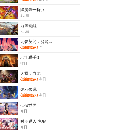
降魔录一折服
2天前
万国觉醒
2天前
无畏契约：源能行动
昨日
地牢猎手6
昨日
天堂：血统
今日
炉石传说
今日
仙侠世界
今日
时空猎人·觉醒
今日