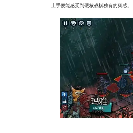
上手便能感受到硬核战棋独有的爽感。
老友服“逐鹿中原
线，回馈18年