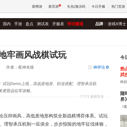
新网游
新页游
礼包/激活码
今日开服
热门页游
国内
手游
盘点
测试表
开服表
怀旧频道
品牌
游戏X博士
魔兽
天堂
地牢画风战棋试玩
今
作者：夜神末路
神评论
0
热
王权与
武
网易
》试玩Demo上线，高低差地形、职业搭配、理智承压机
来黄昏远征军攻略。
随
17173 新闻导语
界
《魔
绘压抑画风，高低差地形构筑全新战棋博弈体系。试玩
配、理智承压机制一应俱全，步步惊险的地牢征伐体验，