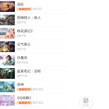
远征
8月7日
怪物猎人：旅人
8月7日
桃花源记2
8月7日
元气骑士
8月7日
伏魔传
8月10日
盗墓笔记：启程
8月11日
原神
8月12日
QQ炫舞2
8月15日
反馈