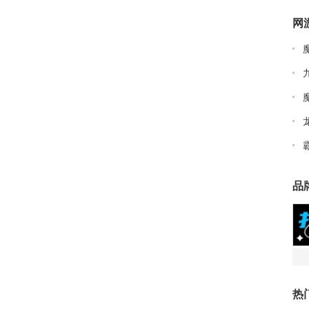
网
品
热