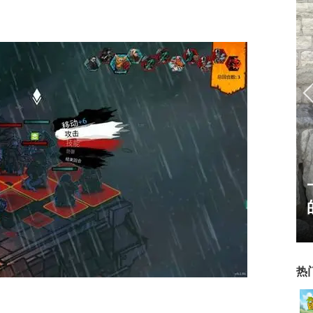
”火爆上
一看吓一跳：雷死人不偿命
天下老头
的囧图集（1168）
热