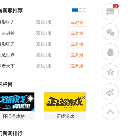
0
游新服推荐
魔影狂刀
双线1服
维京传奇
玩游戏
w
九曲封神
双线1服
凡人修仙传web
玩游戏
魔影狂刀
双线1服
战神世纪
玩游戏
q
龙域世界
双线1服
天尊传奇
玩游戏
霸者天下
双线1服
维京传奇
玩游戏
z
牌栏目
t
怀旧游戏榜
正经游戏
门新闻排行