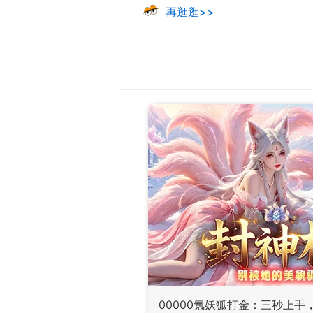
再逛逛>>
00000氪妖狐打金：三秒上