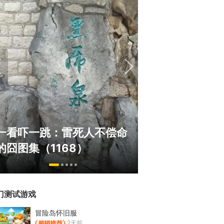
《冒险岛》怀旧服三服大乱
正惊漫谈：从M
斗！国服人满为患，台服外
什么网游翅膀成
挂猖狂
的刚需"？
门测试游戏
冒险岛怀旧服
2天前