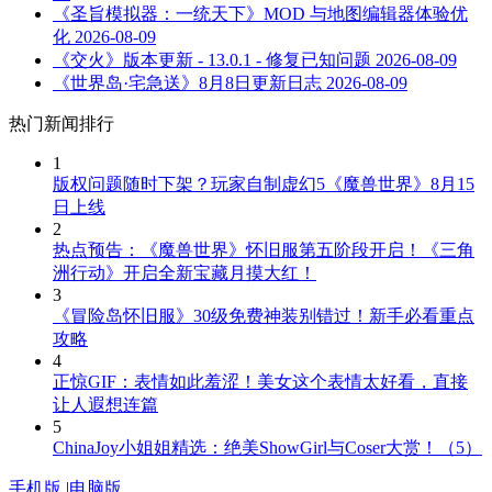
《圣旨模拟器：一统天下》MOD 与地图编辑器体验优
化
2026-08-09
《交火》版本更新 - 13.0.1 - 修复已知问题
2026-08-09
《世界岛·宅急送》8月8日更新日志
2026-08-09
热门新闻排行
1
版权问题随时下架？玩家自制虚幻5《魔兽世界》8月15
日上线
2
热点预告：《魔兽世界》怀旧服第五阶段开启！《三角
洲行动》开启全新宝藏月摸大红！
3
《冒险岛怀旧服》30级免费神装别错过！新手必看重点
攻略
4
正惊GIF：表情如此羞涩！美女这个表情太好看，直接
让人遐想连篇
5
ChinaJoy小姐姐精选：绝美ShowGirl与Coser大赏！（5）
手机版
|
电脑版