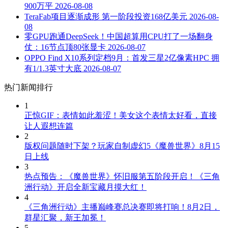
900万平
2026-08-08
TeraFab项目逐渐成形 第一阶段投资168亿美元
2026-08-
08
零GPU跑通DeepSeek！中国超算用CPU打了一场翻身
仗：16节点顶80张显卡
2026-08-07
OPPO Find X10系列定档9月：首发三星2亿像素HPC 拥
有1/1.3英寸大底
2026-08-07
热门新闻排行
1
正惊GIF：表情如此羞涩！美女这个表情太好看，直接
让人遐想连篇
2
版权问题随时下架？玩家自制虚幻5《魔兽世界》8月15
日上线
3
热点预告：《魔兽世界》怀旧服第五阶段开启！《三角
洲行动》开启全新宝藏月摸大红！
4
《三角洲行动》主播巅峰赛总决赛即将打响！8月2日，
群星汇聚，新王加冕！
5