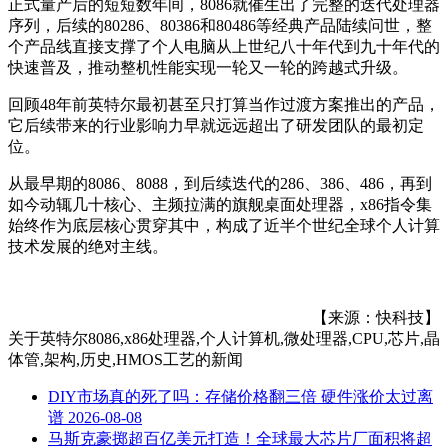
正式量产后的短短数年间，8086就催生出了完整的迭代处理器
序列，后续的80286、80386和80486等经典产品陆续问世，整
个产品线直接支撑了个人电脑从上世纪八十年代到九十年代的
快速普及，推动整机性能实现一轮又一轮的跨越式升级。
回顾48年前英特尔最初甚至只打算当作过渡方案推出的产品，
它后续带来的行业影响力早就远远超出了研发团队的最初定
位。
从最早期的8086、8088，到后续迭代的286、386、486，再到
如今动辄几十核心、主频拉满的旗舰桌面处理器，x86指令集
始终作为底层核心贯穿其中，构成了近半个世纪全球个人计算
技术发展的绝对主线。
【来源：快科技】
关于
英特尔8086,x86处理器,个人计算机,微处理器,CPU,芯片,晶
体管,架构,历史,HMOS工艺
的新闻
DIY市场真的死了吗：存储价格翻三倍 硬件涨价太过离
谱
2026-08-08
马斯克豪掷超百亿美元打造！全球最大芯片厂面积将超