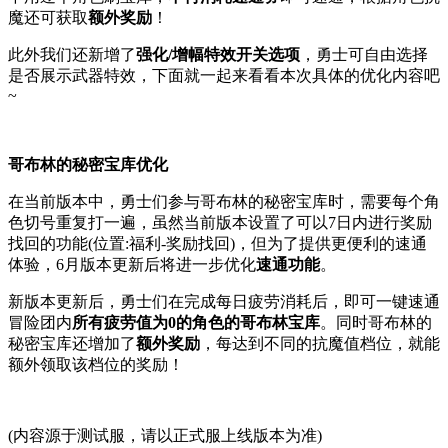
魔还可获取
额外奖励
！
此外我们还新增了
强化/增幅特效开关选项
，勇士可自由选择
是否展示武器特效，下面就一起来看看本次具体的优化内容吧
~
哥布林的秘密宝库优化
在当前版本中，勇士们参与哥布林的秘密宝库时，需要每个角
色切号重复打一遍，虽然当前版本设置了可以7日内进行奖励
找回的功能(位置:福利-奖励找回)，但为了提供更便利的速通
体验，6月版本更新后将进一步优化
速通功能
。
新版本更新后，勇士们在完成每日疲劳消耗后，即可一键速通
冒险团内
所有疲劳值为0的角色的哥布林宝库
。同时哥布林的
秘密宝库还增加了
额外奖励
，每达到不同的抗魔值档位，就能
额外领取该档位的奖励！
(内容源于测试服，请以正式服上线版本为准)