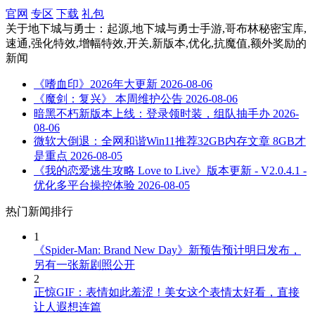
官网
专区
下载
礼包
关于
地下城与勇士：起源,地下城与勇士手游,哥布林秘密宝库,
速通,强化特效,增幅特效,开关,新版本,优化,抗魔值,额外奖励
的
新闻
《嗜血印》2026年大更新
2026-08-06
《魔剑：复兴》 本周维护公告
2026-08-06
暗黑不朽新版本上线：登录领时装，组队抽手办
2026-
08-06
微软大倒退：全网和谐Win11推荐32GB内存文章 8GB才
是重点
2026-08-05
《我的恋爱逃生攻略 Love to Live》版本更新 - V2.0.4.1 -
优化多平台操控体验
2026-08-05
热门新闻排行
1
《Spider-Man: Brand New Day》新预告预计明日发布，
另有一张新剧照公开
2
正惊GIF：表情如此羞涩！美女这个表情太好看，直接
让人遐想连篇