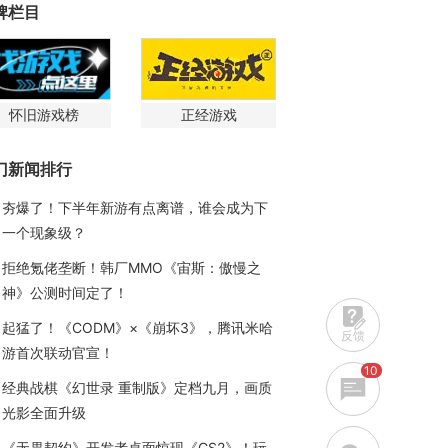
牌栏目
怀旧游戏榜
正经游戏
门新闻排行
夯爆了！下半年新游有点离谱，谁会成为下
一个现象级？
拒绝氪佬垄断！韩厂MMO《宙斯：傲慢之
神》公测时间定了！
起猛了！《CODM》×《崩坏3》，腾讯米哈
反馈
游首次联动官宣！
10
经典战棋《幻世录 重制版》定档九月，画质
光影全面升级
《无畏契约》开发者桌面惊现《CS2》！玩