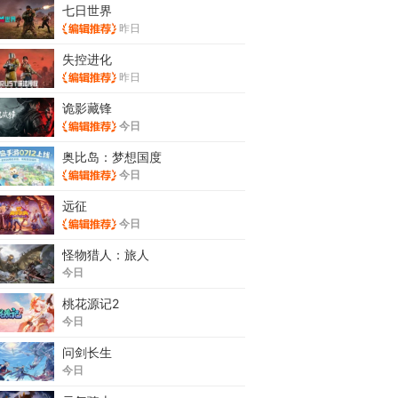
七日世界
昨日
失控进化
昨日
诡影藏锋
今日
奥比岛：梦想国度
今日
远征
今日
怪物猎人：旅人
今日
桃花源记2
今日
问剑长生
今日