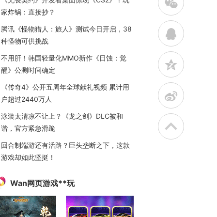
w
家炸锅：直接抄？
腾讯《怪物猎人：旅人》测试今日开启，38
q
种怪物可供挑战
不用肝！韩国轻量化MMO新作《日蚀：觉
z
醒》公测时间确定
《传奇4》公开五周年全球献礼视频 累计用
t
户超过2440万人
泳装太清凉不让上？《龙之剑》DLC被和
谐，官方紧急滑跪
回合制端游还有活路？巨头垄断之下，这款
游戏却如此坚挺！
Wan网页游戏**玩