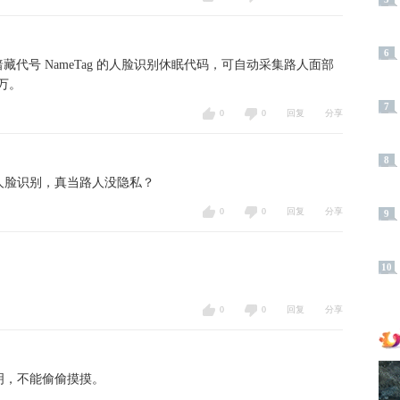
6
P 暗藏代号 NameTag 的人脸识别休眠代码，可自动采集路人面部
万。
7
0
0
回复
分享
8
人脸识别，真当路人没隐私？
0
0
回复
分享
9
10
0
0
回复
分享
明，不能偷偷摸摸。