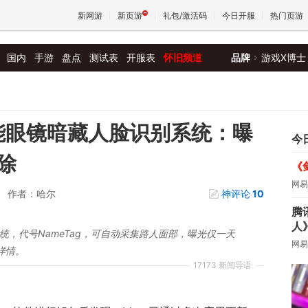
新网游
新页游
礼包/激活码
今日开服
热门页游
国内
手游
盘点
测试表
开服表
怀旧频道
品牌
游戏X博士
魔兽
天堂
智能眼镜暗藏人脸识别系统：曝
今
除
《
王权与
网易
作者：哈尔
神评论
10
腾
人
统，代号NameTag，可自动采集路人面部，曝光仅一天
网易
详情。
17173 新闻导语