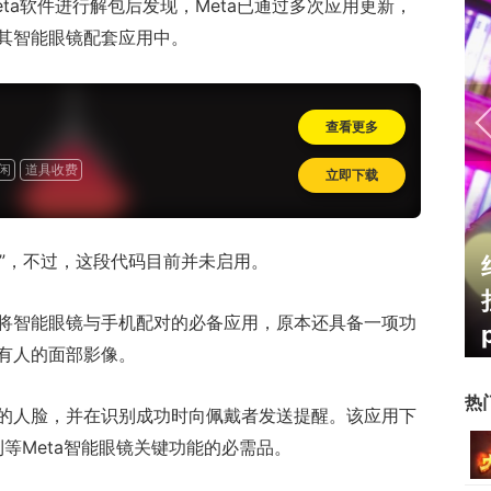
ta软件进行解包后发现，Meta已通过多次应用更新，
其智能眼镜配套应用中。
查看更多
闲
道具收费
立即下载
Tag”，不过，这段代码目前并未启用。
霸赛大区火
一看吓一跳：雷死人不偿命
的囧图集（1170）
将智能眼镜与手机配对的必备应用，原本还具备一项功
有人的面部影像。
热
的人脸，并在识别成功时向佩戴者发送提醒。该应用下
利等Meta智能眼镜关键功能的必需品。