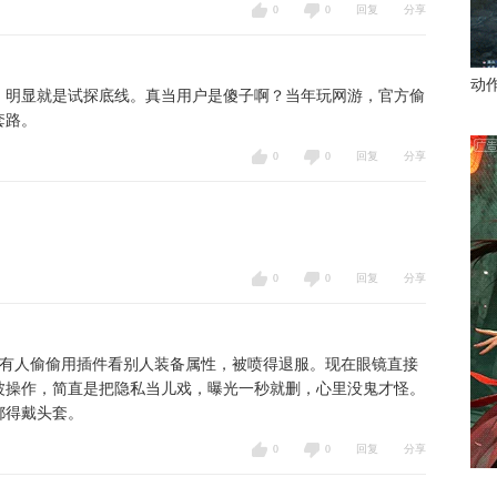
0
0
回复
分享
动
，明显就是试探底线。真当用户是傻子啊？当年玩网游，官方偷
套路。
0
0
回复
分享
0
0
回复
分享
里有人偷偷用插件看别人装备属性，被喷得退服。现在眼镜直接
这波操作，简直是把隐私当儿戏，曝光一秒就删，心里没鬼才怪。
都得戴头套。
0
0
回复
分享