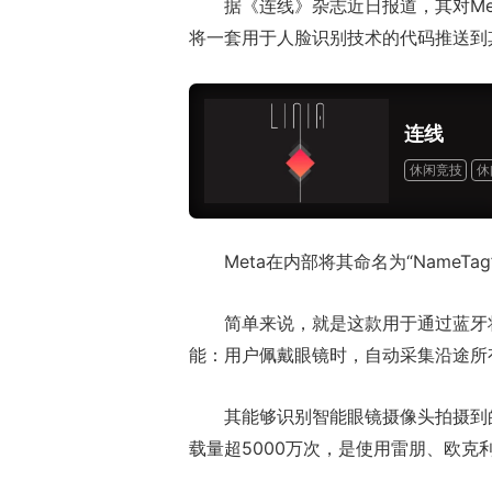
据《连线》杂志近日报道，其对Me
将一套用于人脸识别技术的代码推送到
连线
休闲竞技
休
Meta在内部将其命名为“Name
17周年庆典 争
爆开启
简单来说，就是这款用于通过蓝牙
能：用户佩戴眼镜时，自动采集沿途所
其能够识别智能眼镜摄像头拍摄到
载量超5000万次，是使用雷朋、欧克