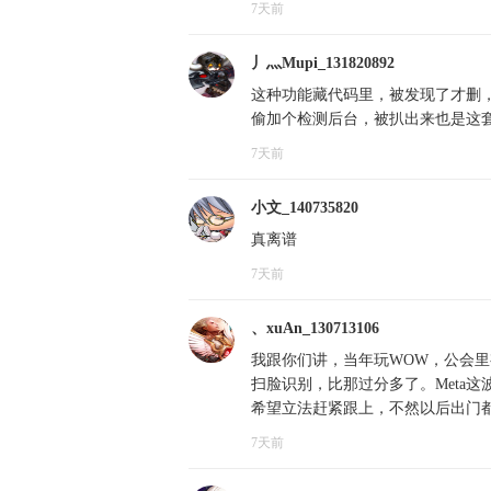
7天前
丿灬Mupi_131820892
这种功能藏代码里，被发现了才删
偷加个检测后台，被扒出来也是这
7天前
小文_140735820
真离谱
7天前
、xuAn_130713106
我跟你们讲，当年玩WOW，公会
扫脸识别，比那过分多了。Meta
希望立法赶紧跟上，不然以后出门
7天前