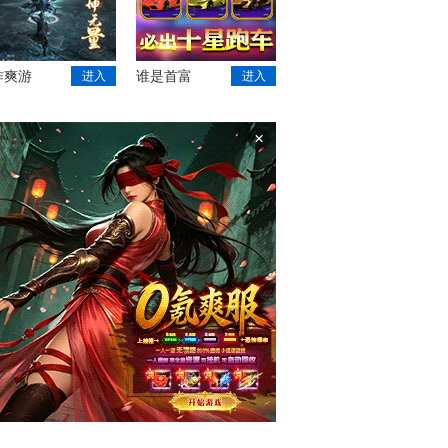
作爽游
谁是首富
进入
进入
×