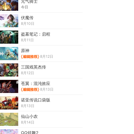
元气骑士
今日
伏魔传
8月10日
盗墓笔记：启程
8月11日
原神
8月12日
三国戏英杰传
8月12日
苍翼：混沌效应
8月13日
诺亚传说口袋版
8月13日
仙山小农
8月14日
QQ炫舞2