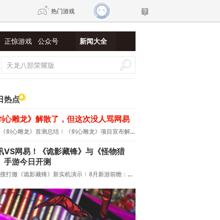
热门游戏
正惊游戏
公众号
新闻大全
DNF
传奇4
剑网3旗舰版
新天龙八部
日热点
剑心雕龙》解散了，但这次没人骂网易
自由
诛仙世界
新仙侠5
《剑心雕龙》首测总结
《剑心雕龙》项目宣布解散
讯VS网易！《诡影藏锋》与《怪物猎
》手游今日开测
搜打撤《诡影藏锋》新实机演示
8月新游前瞻：《诡秘之主》领衔