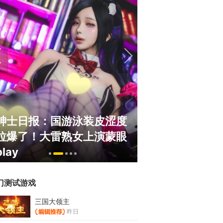
绅士日报：国游泳装皮涩度
巅峰在线150
拉爆了！大雷熟女上演蒙眼
游，如今带着怀
play
来了！
门测试游戏
三国大领主
昨日