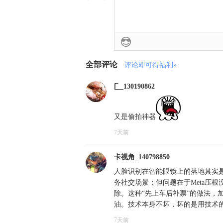
全部评论
评论即可得福利»
[̲̲̅__130190862
又是偷拍神器
7天前
卡视角_140798850
人脸识别在智能眼镜上的落地其实
务社交场景；但问题在于Meta压
除。这种“先上车后补票”的做法，
油。技术本身不坏，坏的是用技术
7天前