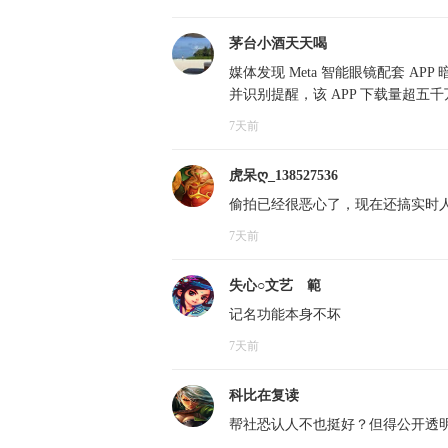
茅台小酒天天喝
媒体发现 Meta 智能眼镜配套 AP
并识别提醒，该 APP 下载量超五千
7天前
虎呆ღ_138527536
偷拍已经很恶心了，现在还搞实时
7天前
失心○文艺ゞ範
记名功能本身不坏
7天前
科比在复读
帮社恐认人不也挺好？但得公开透