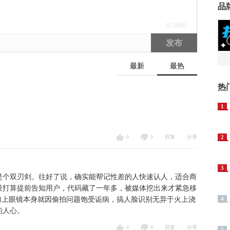
品
0
/2000
发布
最新
最热
热
1
0
0
回复
分享
2
3
是个双刃剑。往好了说，确实能帮记性差的人快速认人，适合商
根没打算提前告知用户，代码藏了一年多，被媒体挖出来才紧急移
加上眼镜本身就因偷拍问题饱受诟病，搞人脸识别无异于火上浇
4
的人心。
0
0
回复
分享
5