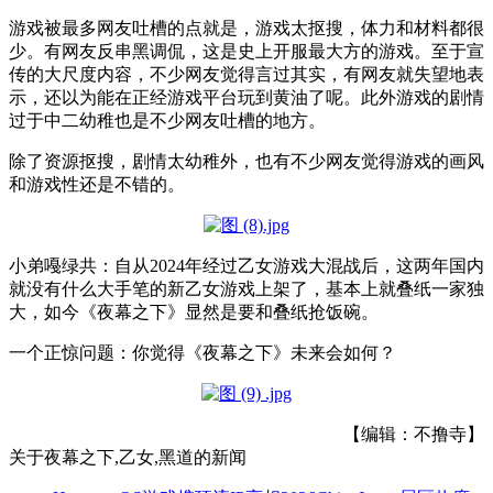
游戏被最多网友吐槽的点就是，游戏太抠搜，体力和材料都很
少。有网友反串黑调侃，这是史上开服最大方的游戏。至于宣
传的大尺度内容，不少网友觉得言过其实，有网友就失望地表
示，还以为能在正经游戏平台玩到黄油了呢。此外游戏的剧情
过于中二幼稚也是不少网友吐槽的地方。
除了资源抠搜，剧情太幼稚外，也有不少网友觉得游戏的画风
和游戏性还是不错的。
小弟嘠绿共：自从2024年经过乙女游戏大混战后，这两年国内
就没有什么大手笔的新乙女游戏上架了，基本上就叠纸一家独
大，如今《夜幕之下》显然是要和叠纸抢饭碗。
一个正惊问题：你觉得《夜幕之下》未来会如何？
【编辑：不撸寺】
关于
夜幕之下,乙女,黑道
的新闻