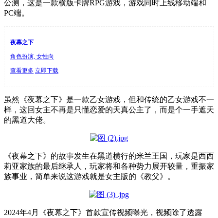
公测，这是一款横版卡牌RPG游戏，游戏同时上线移动端和
PC端。
夜幕之下
角色扮演, 女性向
查看更多
立即下载
虽然《夜幕之下》是一款乙女游戏，但和传统的乙女游戏不一
样，这回女主不再是只懂恋爱的天真公主了，而是个一手遮天
的黑道大佬。
《夜幕之下》的故事发生在黑道横行的米兰王国，玩家是西西
莉亚家族的最后继承人，玩家将和各种势力展开较量，重振家
族事业，简单来说这游戏就是女主版的《教父》。
2024年4月《夜幕之下》首款宣传视频曝光，视频除了透露