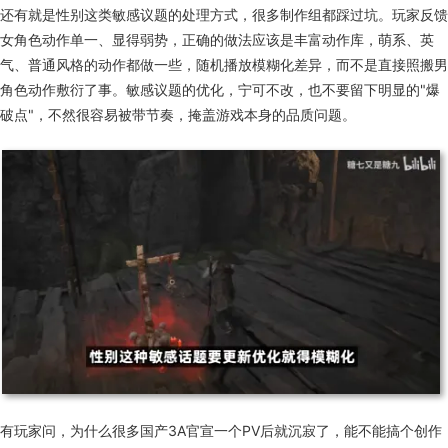
还有就是性别这类敏感议题的处理方式，很多制作组都踩过坑。玩家反馈
女角色动作单一、显得弱势，正确的做法应该是丰富动作库，萌系、英
气、普通风格的动作都做一些，随机播放模糊化差异，而不是直接照搬男
角色动作敷衍了事。敏感议题的优化，宁可不改，也不要留下明显的"爆
破点"，不然很容易被带节奏，掩盖游戏本身的品质问题。
有玩家问，为什么很多国产3A官宣一个PV后就沉寂了，能不能搞个创作