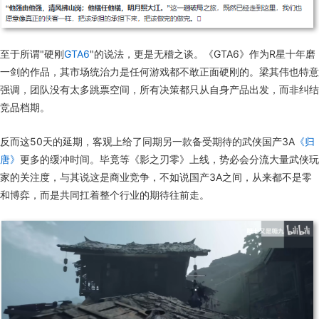
至于所谓"硬刚
GTA6
"的说法，更是无稽之谈。《GTA6》作为R星十年磨
一剑的作品，其市场统治力是任何游戏都不敢正面硬刚的。梁其伟也特意
强调，团队没有太多跳票空间，所有决策都只从自身产品出发，而非纠结
竞品档期。
反而这50天的延期，客观上给了同期另一款备受期待的武侠国产3A
《归
唐》
更多的缓冲时间。毕竟等《影之刃零》上线，势必会分流大量武侠玩
家的关注度，与其说这是商业竞争，不如说国产3A之间，从来都不是零
和博弈，而是共同扛着整个行业的期待往前走。