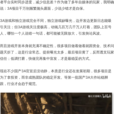
者平台实时同步进度，减少信息差？作为做了多年自媒体的玩家，我明确
说：3A项目千万别频繁抛头露面，少说少错才是自保。
3A游戏和独立游戏完全不同，独立游戏缺曝光，边开发边更新日志能吸
引关注；但3A游戏关注度极高，动辄几百万几千万人盯着，团队上百号
人，哪怕一个人说错一句话，都可能被无限放大，引发舆论风波。
而且游戏开发本身就充满不确定性，很多项目做着做着就因资金、技术问
题夭折了，这是行业常态。提前曝光太多，最后项目黄了，反而透支玩家
信任；低调打磨，快做完再集中宣发，才是最稳妥的方式。
现在不少国产3A官宣后没动静，本质是行业还在发展初期，很多项目是
为了拿投资，而非成熟团队的稳定开发。等第一批国产3A大作站稳脚
跟，行业才会趋于规范。