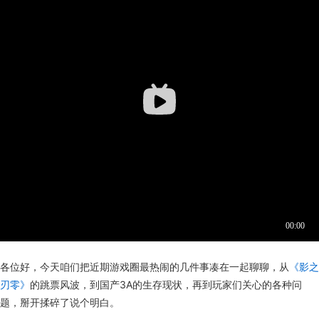
各位好，今天咱们把近期游戏圈最热闹的几件事凑在一起聊聊，从
《影之
刃零》
的跳票风波，到国产3A的生存现状，再到玩家们关心的各种问
题，掰开揉碎了说个明白。