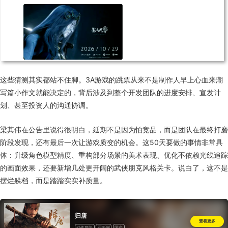
这些猜测其实都站不住脚。3A游戏的跳票从来不是制作人早上心血来潮
写篇小作文就能决定的，背后涉及到整个开发团队的进度安排、宣发计
划、甚至投资人的沟通协调。
梁其伟在公告里说得很明白，延期不是因为怕竞品，而是团队在最终打磨
阶段发现，还有最后一次让游戏质变的机会。这50天要做的事情非常具
体：升级角色模型精度、重构部分场景的美术表现、优化不依赖光线追踪
的画面效果，还要新增几处更开阔的武侠朋克风格关卡。说白了，这不是
摆烂躲档，而是踏踏实实补质量。
归唐
查看更多
动作冒险
买断制
国产