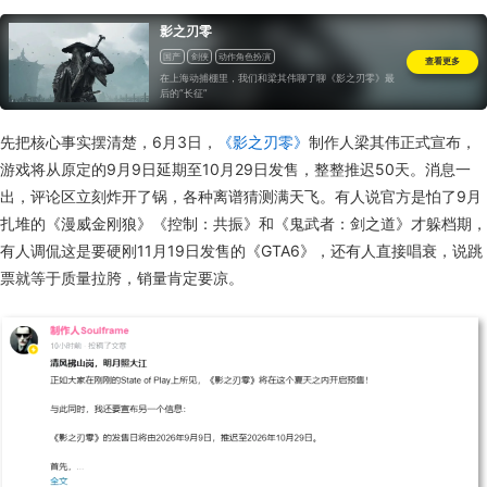
影之刃零
国产
剑侠
动作角色扮演
查看更多
在上海动捕棚里，我们和梁其伟聊了聊《影之刃零》最
后的“长征”
先把核心事实摆清楚，6月3日，
《影之刃零》
制作人梁其伟正式宣布，
游戏将从原定的9月9日延期至10月29日发售，整整推迟50天。消息一
出，评论区立刻炸开了锅，各种离谱猜测满天飞。有人说官方是怕了9月
扎堆的《漫威金刚狼》《控制：共振》和《鬼武者：剑之道》才躲档期，
有人调侃这是要硬刚11月19日发售的《GTA6》，还有人直接唱衰，说跳
票就等于质量拉胯，销量肯定要凉。