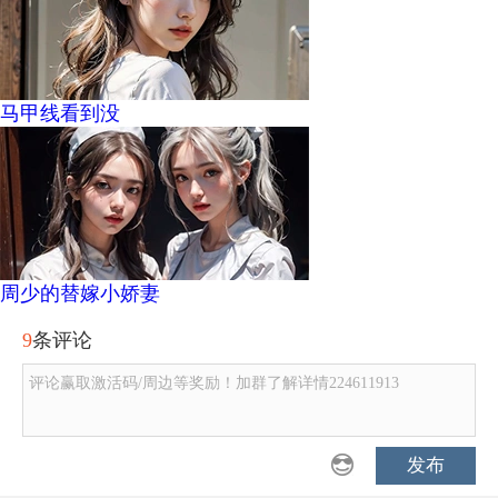
马甲线看到没
周少的替嫁小娇妻
9
条评论
评论赢取激活码/周边等奖励！加群了解详情224611913
发布