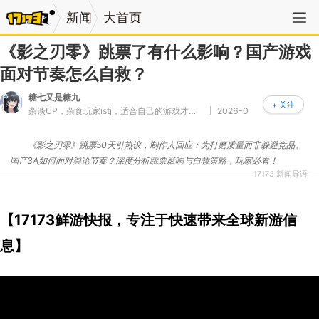
新闻
大首页
《影之刃零》跳票了有什么影响？国产游戏
面对节奏怎么自救？
糖七又是糖九
+ 关注
杂谈UP，杂食玩家istj，适合自己的游戏才是最好的，希望有生之年能看到国单站在世界之巅
2026-06-09 06:49:33
《影之刃零》跳票50天引热议，制作人回应：为打磨质量而非躲避竞品。
国产3A如何面对舆论节奏？深度分析跳票影响与自救策略，玩家必看！
17173 新闻导语
【17173鲜游快报，专注于快速带来全球新游信
息】