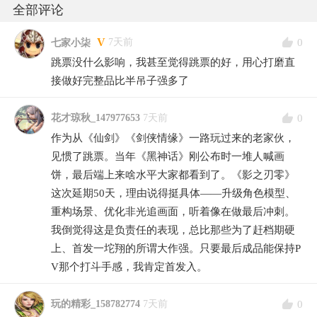
全部评论
V
0
7天前
七家小柒
跳票没什么影响，我甚至觉得跳票的好，用心打磨直
接做好完整品比半吊子强多了
0
花才琼秋_147977653
7天前
作为从《仙剑》《剑侠情缘》一路玩过来的老家伙，
见惯了跳票。当年《黑神话》刚公布时一堆人喊画
饼，最后端上来啥水平大家都看到了。《影之刃零》
这次延期50天，理由说得挺具体——升级角色模型、
重构场景、优化非光追画面，听着像在做最后冲刺。
我倒觉得这是负责任的表现，总比那些为了赶档期硬
上、首发一坨翔的所谓大作强。只要最后成品能保持P
V那个打斗手感，我肯定首发入。
0
玩的精彩_158782774
7天前