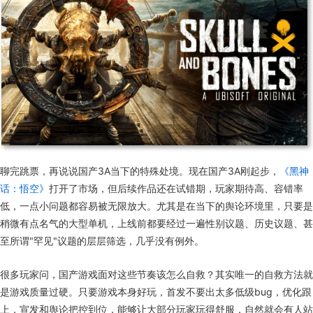
聊完跳票，再说说国产3A当下的特殊处境。现在国产3A刚起步，
《黑神
话：悟空》
打开了市场，但后续作品还在试错期，玩家期待高、容错率
低，一点小问题都容易被无限放大。尤其是在当下的舆论环境里，只要是
稍微有点名气的大型单机，上线前都要经过一遍性别议题、历史议题、甚
至所谓"罕见"议题的层层筛选，几乎没有例外。
很多玩家问，国产游戏面对这些节奏该怎么自救？其实唯一的自救方法就
是游戏质量过硬。只要游戏本身好玩，首发不要出太多低级bug，优化跟
上，宣发和舆论把控到位，能够让大部分玩家玩得舒服，自然就会有人站