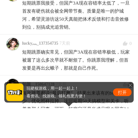
短期跳票我接受，但国产3A现在容错率太低了，一旦
首发有硬伤就会被全网带节奏。质量是唯一的护城
河，希望灵游坊这50天真能把体术反馈和打击音效修
到位，别搞成光追营销。
0
lucky灬_137354735
7天前
短期跳票确实常见，但国产3A现在容错率极低，玩家
被遛了这么多次早就不耐烦了。你跳票我理解，但首
发要是再出幺蛾子，那就是自己作死。
0
韶颜__150647128
7天前
玩硬核游戏，用一起一起上！
打开
每次跳票都说“最后打磨”，结果出来该有的bug一个不
看资讯、找游戏、领礼包更方便！
少，优化照样拉胯。这回延期50天搞模型和关卡，听
着像那么回事，可万一打磨完还是半成品呢？国产3A
现在就跟开盲盒一样，玩家信任已经被透支得差不多
了。