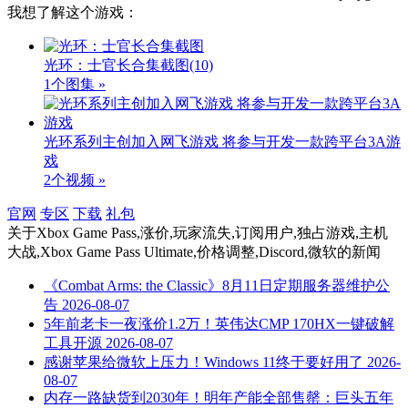
我想了解这个游戏：
光环：士官长合集截图
(10)
1个图集 »
光环系列主创加入网飞游戏 将参与开发一款跨平台3A游
戏
2个视频 »
官网
专区
下载
礼包
关于
Xbox Game Pass,涨价,玩家流失,订阅用户,独占游戏,主机
大战,Xbox Game Pass Ultimate,价格调整,Discord,微软
的新闻
《Combat Arms: the Classic》8月11日定期服务器维护公
告
2026-08-07
5年前老卡一夜涨价1.2万！英伟达CMP 170HX一键破解
工具开源
2026-08-07
感谢苹果给微软上压力！Windows 11终于要好用了
2026-
08-07
内存一路缺货到2030年！明年产能全部售罄：巨头五年