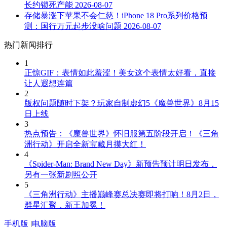
长约锁死产能
2026-08-07
存储暴涨下苹果不会仁慈！iPhone 18 Pro系列价格预
测：国行万元起步没啥问题
2026-08-07
热门新闻排行
1
正惊GIF：表情如此羞涩！美女这个表情太好看，直接
让人遐想连篇
2
版权问题随时下架？玩家自制虚幻5《魔兽世界》8月15
日上线
3
热点预告：《魔兽世界》怀旧服第五阶段开启！《三角
洲行动》开启全新宝藏月摸大红！
4
《Spider-Man: Brand New Day》新预告预计明日发布，
另有一张新剧照公开
5
《三角洲行动》主播巅峰赛总决赛即将打响！8月2日，
群星汇聚，新王加冕！
手机版
|
电脑版