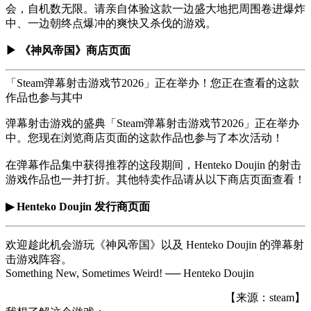
会，自机数无限。请亲自体验这款一边盛大地把周围卷进爆炸
中、一边朝终点爆冲的爽快又杀伐的游戏。
▶ 《神风帝国》商店页面
「Steam弹幕射击游戏节2026」正在举办！您正在查看的这款
作品也参与其中
弹幕射击游戏的盛典「Steam弹幕射击游戏节2026」正在举办
中。您现在浏览商店页面的这款作品也参与了本次活动！
在弹幕作品集中获得推荐的这段期间，Henteko Doujin 的射击
游戏作品也一并打折。其他特卖作品请从以下商店页面查看！
▶ Henteko Doujin 发行商页面
欢迎趁此机会游玩《神风帝国》以及 Henteko Doujin 的弹幕射
击游戏阵容。
Something New, Sometimes Weird! ── Henteko Doujin
【来源：steam】