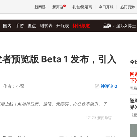
新网游
新页游
礼包/激活码
今日开服
热门页游
国内
手游
盘点
测试表
开服表
怀旧频道
品牌
游戏X博士
魔兽
天堂
发者预览版 Beta 1 发布，引入
今
网
王权与
下
作者：小泵
神评论
0
网易
随
立Siri应用上线！AI加持日历、通话、无障碍，办公效率飙升。了
界
《魔
17173 新闻导语