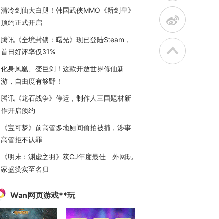
清冷剑仙大白腿！韩国武侠MMO《新剑皇》
t
预约正式开启
腾讯《全境封锁：曙光》现已登陆Steam，
首日好评率仅31%
化身凤凰、变巨剑！这款开放世界修仙新
游，自由度有够野！
腾讯《龙石战争》停运，制作人三国题材新
作开启预约
《宝可梦》前高管多地厕间偷拍被捕，涉事
高管拒不认罪
《明末：渊虚之羽》获CJ年度最佳！外网玩
家盛赞实至名归
Wan网页游戏**玩