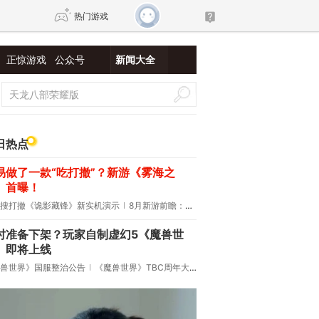
热门游戏
正惊游戏
公众号
新闻大全
DNF
传奇4
剑网3旗舰版
新天龙八部
日热点
易做了一款“吃打撤”？新游《雾海之
自由
诛仙世界
新仙侠5
》首曝！
搜打撤《诡影藏锋》新实机演示
8月新游前瞻：《诡秘之主》领衔
时准备下架？玩家自制虚幻5《魔兽世
》即将上线
兽世界》国服整治公告
《魔兽世界》TBC周年大更：双经典团本回归！