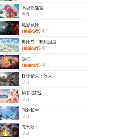
不思议迷宫
今日
诡影藏锋
明日
奥比岛：梦想国度
明日
远征
明日
怪物猎人：旅人
明日
桃花源记2
明日
问剑长生
明日
元气骑士
明日