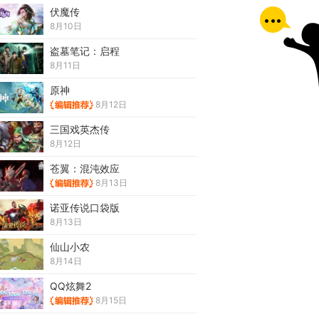
伏魔传
8月10日
盗墓笔记：启程
8月11日
原神
8月12日
三国戏英杰传
8月12日
苍翼：混沌效应
8月13日
诺亚传说口袋版
8月13日
仙山小农
8月14日
QQ炫舞2
8月15日