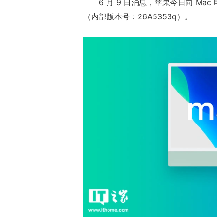
6 月 9 日消息，苹果今日向 Mac 
（内部版本号：26A5353q）。
正惊漫谈：从M
什么网游翅膀成
的刚需"？