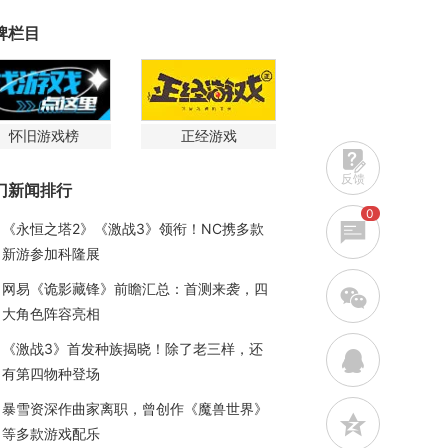
牌栏目
怀旧游戏榜
正经游戏
反馈
门新闻排行
0
《永恒之塔2》《激战3》领衔！NC携多款
新游参加科隆展
网易《诡影藏锋》前瞻汇总：首测来袭，四
w
大角色阵容亮相
《激战3》首发种族揭晓！除了老三样，还
q
有第四物种登场
暴雪资深作曲家离职，曾创作《魔兽世界》
z
等多款游戏配乐