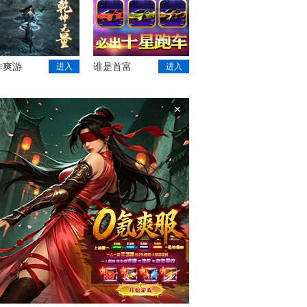
作爽游
谁是首富
进入
进入
×