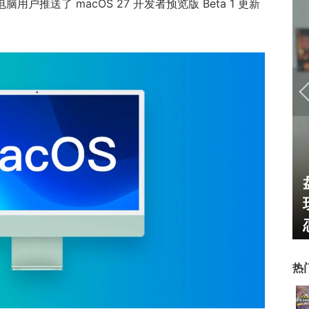
电脑用户推送了 macOS 27 开发者预览版 Beta 1 更新
U开始，为
一看吓一跳：雷死人不偿命
了"躲不掉
的囧图集（1169）
热