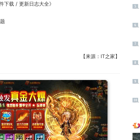
OS 固件下载 / 更新日志大全》
5
专题
6
7
【来源：IT之家】
8
9
10