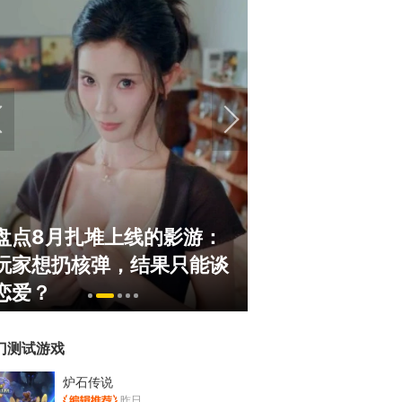
盘点8月扎堆上线的影游：
绅士日报：国服
玩家想扔核弹，结果只能谈
服依旧活得滋润
恋爱？
太诱人
门测试游戏
炉石传说
昨日