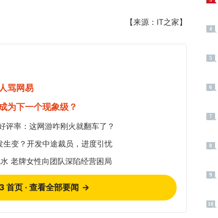
【来源：IT之家】
4
5
人骂网易
6
成为下一个现象级？
7
5%好评率：这网游咋刚火就翻车了？
发生变？开发中途裁员，进度引忧
8
水 老牌女性向团队深陷经营困局
9
73 首页 · 查看全部要闻
→
10