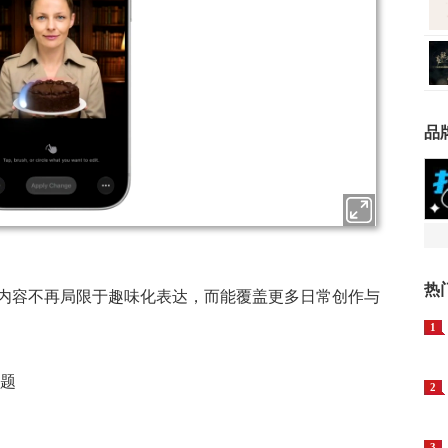
品
热
内容不再局限于趣味化表达，而能覆盖更多日常创作与
1
专题
2
3