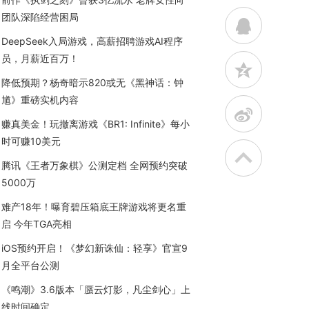
团队深陷经营困局
q
DeepSeek入局游戏，高薪招聘游戏AI程序
员，月薪近百万！
z
降低预期？杨奇暗示820或无《黑神话：钟
馗》重磅实机内容
t
赚真美金！玩撤离游戏《BR1: Infinite》每小
时可赚10美元
腾讯《王者万象棋》公测定档 全网预约突破
5000万
难产18年！曝育碧压箱底王牌游戏将更名重
启 今年TGA亮相
iOS预约开启！《梦幻新诛仙：轻享》官宣9
月全平台公测
《鸣潮》3.6版本「蜃云灯影，凡尘剑心」上
线时间确定