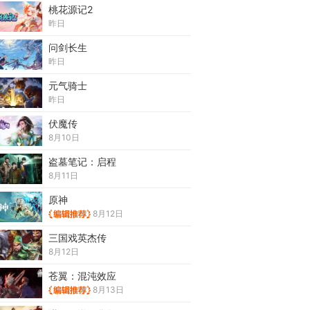
桃花源记2
昨日
问剑长生
昨日
元气骑士
昨日
伏魔传
8月10日
盗墓笔记：启程
8月11日
原神
8月12日
三国戏英杰传
8月12日
苍翼：混沌效应
8月13日