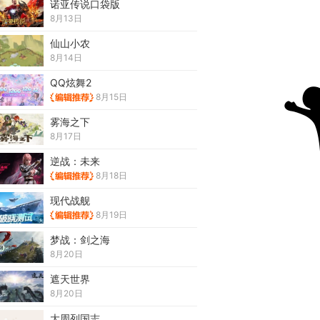
诺亚传说口袋版
8月13日
仙山小农
8月14日
QQ炫舞2
8月15日
雾海之下
8月17日
逆战：未来
8月18日
现代战舰
8月19日
梦战：剑之海
8月20日
遮天世界
8月20日
大周列国志