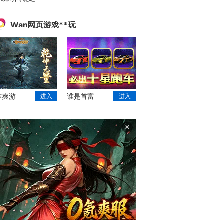
Wan网页游戏**玩
作爽游
谁是首富
进入
进入
×