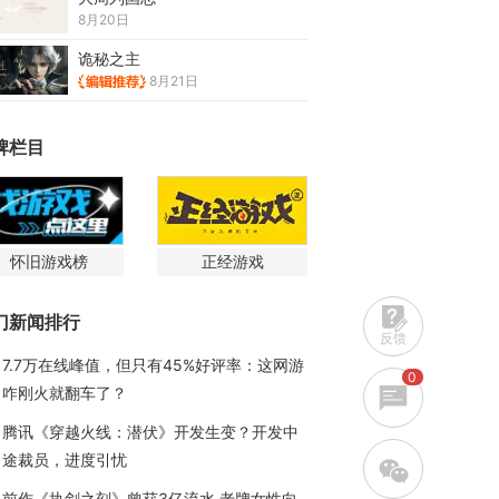
8月20日
诡秘之主
8月21日
牌栏目
怀旧游戏榜
正经游戏
门新闻排行
反馈
7.7万在线峰值，但只有45%好评率：这网游
0
咋刚火就翻车了？
腾讯《穿越火线：潜伏》开发生变？开发中
途裁员，进度引忧
w
前作《执剑之刻》曾获3亿流水 老牌女性向