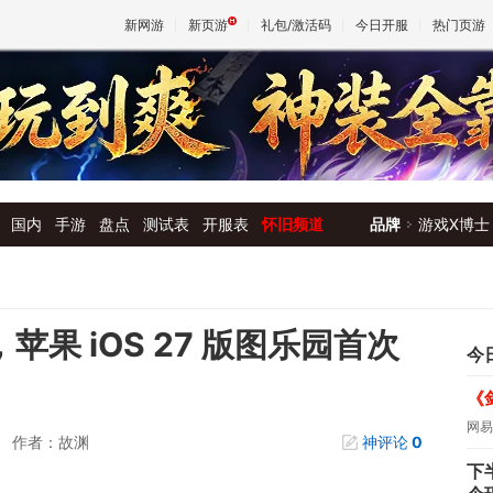
新网游
新页游
礼包/激活码
今日开服
热门页游
魔兽
天堂
国内
手游
盘点
测试表
开服表
怀旧频道
品牌
游戏X博士
王权与
，苹果 iOS 27 版图乐园首次
今
《
网易
作者：故渊
神评论
0
下