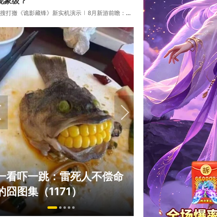
现象级？
搜打撤《诡影藏锋》新实机演示
8月新游前瞻：《诡秘之主》领衔
绅士日报：国游
一看吓一跳：雷死人不偿命
拉爆了！大雷熟
的囧图集（1171）
play