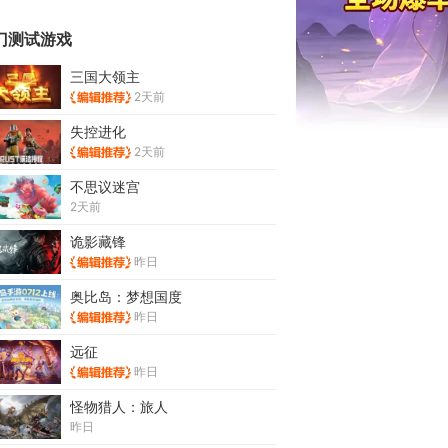
门测试游戏
三国大领主
2天前
失控进化
2天前
不思议迷宫
2天前
诡影藏锋
昨日
奥比岛：梦想国度
昨日
远征
昨日
怪物猎人：旅人
昨日