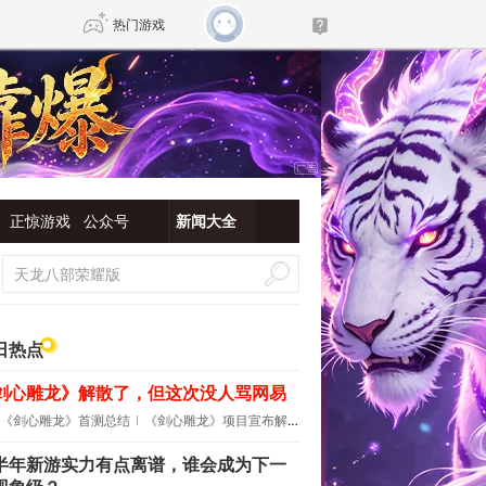
热门游戏
DNF
传奇4
剑网3旗舰版
新天龙八部
正惊游戏
公众号
新闻大全
自由
诛仙世界
新仙侠5
日热点
剑心雕龙》解散了，但这次没人骂网易
《剑心雕龙》首测总结
《剑心雕龙》项目宣布解散
半年新游实力有点离谱，谁会成为下一