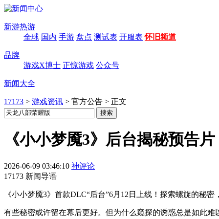
新游热游
全球
国内
手游
盘点
测试表
开服表
怀旧频道
品牌
游戏X博士
正惊游戏
公众号
新闻大全
17173
>
游戏资讯
>
官方公告
>
正文
《小小梦魇3》后台揭秘预告片
2026-06-09 03:46:10
神评论
17173 新闻导语
《小小梦魇3》首款DLC“后台”6月12日上线！探索螺旋的
有些秘密或许留在幕后更好。但为什么窥探的诱惑总是如此难