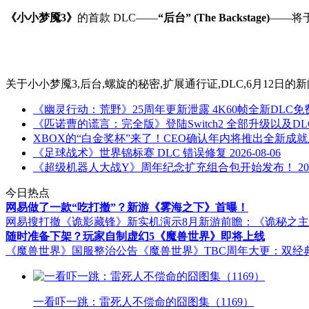
《小小梦魇3》
的首款 DLC——
“后台” (The Backstage)
——将
关于
小小梦魇3,后台,螺旋的秘密,扩展通行证,DLC,6月12日
的新
《幽灵行动：荒野》25周年更新泄露 4K60帧全新DLC
《匹诺曹的谎言：完全版》登陆Switch2 全部升级以及D
XBOX的“白金奖杯”来了！CEO确认年内将推出全新成
《足球战术》世界锦标赛 DLC 错误修复
2026-08-06
《超级机器人大战Y》周年纪念扩充组合包开始发布​！
20
今日热点
网易做了一款“吃打撤”？新游《雾海之下》首曝！
网易搜打撤《诡影藏锋》新实机演示
8月新游前瞻：《诡秘之
随时准备下架？玩家自制虚幻5《魔兽世界》即将上线
《魔兽世界》国服整治公告
《魔兽世界》TBC周年大更：双经
一看吓一跳：雷死人不偿命的囧图集（1169）