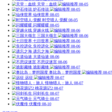
天堂：血统
08-05
炉石传说
08-05
仙侠世界
08-05
时空猎人·觉醒
08-05
闪耀暖暖
08-05
穿越火线
08-06
三国大领主
08-06
七日世界
08-06
失控进化
08-06
遗忘之海
08-06
大道仙途
08-06
不思议迷宫
08-06
诡影藏锋
08-07
奥比岛：梦想国度
08-0
远征
08-07
怪物猎人：旅人
08-07
桃花源记2
08-07
问剑长生
08-07
元气骑士
08-07
伏魔传
08-10