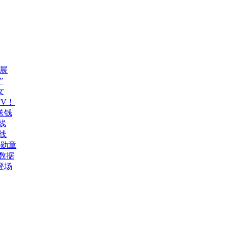
展
”
女
V！
送钱
线
线
誉勋章
数据
登场