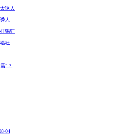
诱人
猖狂
需"？
08-04