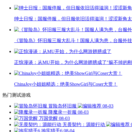
绅士日报：国服停服，但日服依旧活得滋润！涩涩新角太
《冒险岛》怀旧服三服大乱斗！国服人满为患，台服外挂
正惊漫谈：从MU开始，为什么网游翅膀成了"躲不掉的刚
ChinaJoy小姐姐精选：绝美ShowGirl与Coser大赏！
热门测试游戏
冒险岛怀旧服
08-03
降魔录一折服
08-03
万国觉醒
08-03
无畏契约：源能行动
地牢猎手6
08-04