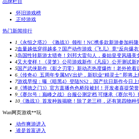
品牌栏目
怀旧游戏榜
正经游戏
热门新闻排行
1
《永恒之塔2》《激战3》领衔！NC携多款新游参加科隆
2
血量越低穿得越多？国产动作游戏《飞儿》竟“反向爆衣
3
岛国性转新游太猎奇！刘邦大雷勾人，秦始皇变风骚美
4
又大变样！《灵笼》公司游戏新作《凡应》公开测试新P
5
国产武侠新作《影之刃零》新动态热度爆炸！老外抢着
6
《传奇4》五周年专属MV出炉，新职业“精灵士” 即将上
7
游戏早报：曝《暗黑4》登陆NS2，国产抗日新作今日上
8
《博德之门3》官方直播色色桥段被封！开发者喜提荣
9
《赛尔号：巅峰之战》台服公测定档 可继承《赛尔号》
10
《激战3》首发种族揭晓！除了老三样，还有第四物种
Wan网页游戏**玩
动作爽游
进入
谁是首富
进入