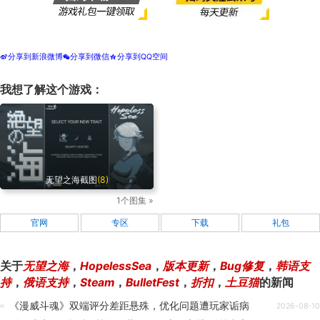
分享到新浪微博
分享到微信
分享到QQ空间
t
w
z
我想了解这个游戏：
无望之海截图
(8)
1个图集 »
官网
专区
下载
礼包
关于
无望之海
，
HopelessSea
，
版本更新
，
Bug修复
，
韩语支
持
，
俄语支持
，
Steam
，
BulletFest
，
折扣
，
土豆猫
的新闻
《漫威斗魂》双端评分差距悬殊，优化问题遭玩家诟病
2026-08-10