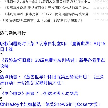
《死或生6：最后一战》服装DLC又贵又和谐 粉丝直言不如死了算了！
2026-08-10
《超级真实麻将 维纳斯回归》开发团队揭秘动捕幕后 曾在办公室为艺术“献身”
2026-08-10
《迷幻追踪2》版本更新 - 1.0.72 - 优化键盘操作与光标兼容性
2026-08-10
B站性少数UP主要求下架《完蛋！我被男同学包围了》
2026-08-10
热门新闻排行
1
版权问题随时下架？玩家自制虚幻5《魔兽世界》8月15
日上线
2
《冒险岛怀旧服》30级免费神装别错过！新手必看重点
攻略
3
热点预告：《魔兽世界》怀旧服第五阶段开启！《三角
洲行动》开启全新宝藏月摸大红！
4
《剑心雕龙》解散了，但这次没人骂网易
5
ChinaJoy小姐姐精选：绝美ShowGirl与Coser大赏！