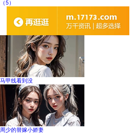
（5）
马甲线看到没
周少的替嫁小娇妻