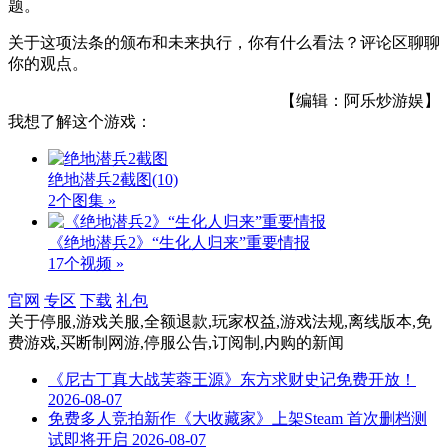
题
。
关于这项法条的颁布和未来执行，你有什么看法？评论区聊聊
你的观点。
【编辑：阿乐炒游娱】
我想了解这个游戏：
绝地潜兵2截图
(10)
2个图集 »
《绝地潜兵2》“生化人归来”重要情报
17个视频 »
官网
专区
下载
礼包
关于
停服,游戏关服,全额退款,玩家权益,游戏法规,离线版本,免
费游戏,买断制网游,停服公告,订阅制,内购
的新闻
《尼古丁真大战芙蓉王源》东方求财史记免费开放！
2026-08-07
免费多人竞拍新作《大收藏家》上架Steam 首次删档测
试即将开启
2026-08-07