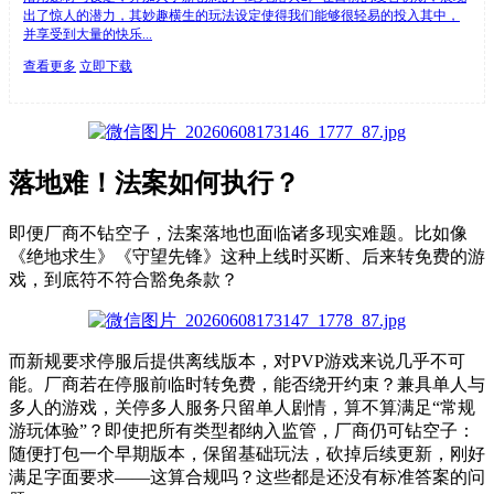
出了惊人的潜力，其妙趣横生的玩法设定使得我们能够很轻易的投入其中，
并享受到大量的快乐...
查看更多
立即下载
落地难
！
法案如何执行？
即便厂商不钻空子，法案落地也面临诸多现实难题。
比如像
《绝地求生》《守望先锋》
这种上线时买断、后来转免费的游
戏，到底符不符合豁免条款？
而
新规要求停服后提供离线版本，对PVP游戏
来说
几乎不可
能。厂商若在停服前临时转免费，能否绕开约束？兼具单人与
多人的游戏，关停多人服务只留单人剧情，算不算满足“常规
游玩体验”？即使把所有类型都纳入监管，厂商仍可钻空子：
随便打包一个早期版本，保留基础玩法，砍掉后续更新，刚好
满足字面要求——这算合规吗？
这些
都是
还没有
标准
答案
的
问