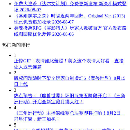
免费大逃杀《达尔文计划》免费更新发布 新决斗模式登
场
2026-08-07
《雾雨飘零之森》时隔近两年回归。Original Ver. (2013)
现已免费追加收录
2026-08-07
类魂撤离RPG《雾影猎人》玩家人数破百万 官方发布路
线图回应优化差评
2026-08-06
热门新闻排行
1
正惊GIF：表情如此羞涩！美女这个表情太好看，直接
让人遐想连篇
2
版权问题随时下架？玩家自制虚幻5《魔兽世界》8月15
日上线
3
热点预告：《魔兽世界》怀旧服第五阶段开启！《三角
洲行动》开启全新宝藏月摸大红！
4
《三角洲行动》主播巅峰赛总决赛即将打响！8月2日，
群星汇聚，新王加冕！
5