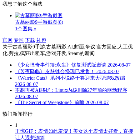
我想了解这个游戏：
古墓丽影9手游截图
(8)
1个图集 »
官网
专区
下载
礼包
关于
古墓丽影9手游,古墓丽影,AI,封面,争议,官方回应,人工优
化,劳拉,疯狂出租车,游戏开发,Steam
的新闻
《少女怪奇事件簿:永生》修复测试版邀请
2026-08-07
《苦夜降临》皮肤缝合怪现已发售！
2026-08-07
《Warrior Cats》系列小说终于将迎来大型游戏改编
2026-08-07
不想再被AI骚扰：Linux内核删除27年前的驱动程序
2026-08-07
《The Secret of Weepstone》前瞻
2026-08-07
热门新闻排行
1
正惊GIF：表情如此羞涩！美女这个表情太好看，直接
让人遐想连篇