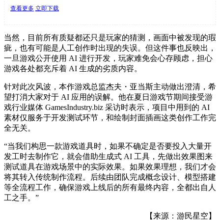
查看更多
立即下载
当然，目前所有质疑都还只是玩家的猜测，画面中被发现的瑕
疵，也有可能是人工创作时出现的失误。但这件事也反映出，
一旦游戏公开使用 AI 进行开发，玩家难免会心存顾虑，担心
游戏各处都充斥着 AI 生成的劣质内容。
针对此次风波，本作游戏总监杰夫・亚当斯主动做出澄清，希
望打消大家对于 AI 应用的误解。他在夏日游戏节期间接受游
戏行业媒体 GamesIndustry.biz 采访时表示，项目中用到的 AI
素材仅服务于开发测试环节，和绘制封面插画这类创作工作完
全无关。
“当我们构思一款游戏道具时，如果不确定是否要投入大量开
发工时去制作它，就会借助生成式 AI 工具，先做出效果图来
测试道具在游戏场景中的实际效果。如果效果理想，我们才会
将其转入传统制作流程。后续由团队完成概念设计、模型搭建
等全流程工作，确保游戏上线后的所有最终内容，全都出自人
工之手。”
【来源：游民星空】