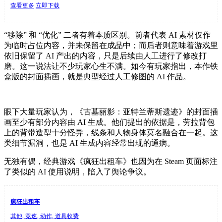
查看更多
立即下载
“移除” 和 “优化” 二者有着本质区别。前者代表 AI 素材仅作
为临时占位内容，并未保留在成品中；而后者则意味着游戏里
依旧保留了 AI 产出的内容，只是后续由人工进行了修改打
磨。这一说法让不少玩家心生不满。如今有玩家指出，本作铁
盒版的封面插画，就是典型经过人工修图的 AI 作品。
眼下大量玩家认为，《古墓丽影：亚特兰蒂斯遗迹》的封面插
画至少有部分内容由 AI 生成。他们提出的依据是，劳拉背包
上的背带造型十分怪异，线条和人物身体莫名融合在一起。这
类细节漏洞，也是 AI 生成内容经常出现的通病。
无独有偶，经典游戏《疯狂出租车》也因为在 Steam 页面标注
了类似的 AI 使用说明，陷入了舆论争议。
疯狂出租车
其他, 竞速, 动作, 道具收费