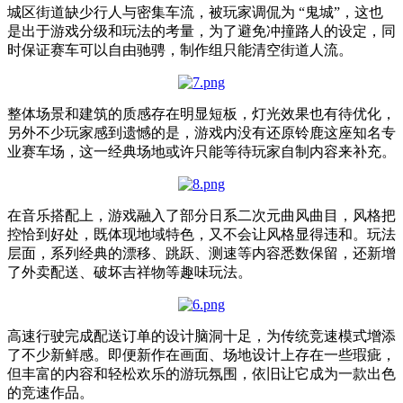
城区街道缺少行人与密集车流，被玩家调侃为 “鬼城”，这也
是出于游戏分级和玩法的考量，为了避免冲撞路人的设定，同
时保证赛车可以自由驰骋，制作组只能清空街道人流。
整体场景和建筑的质感存在明显短板，灯光效果也有待优化，
另外不少玩家感到遗憾的是，游戏内没有还原铃鹿这座知名专
业赛车场，这一经典场地或许只能等待玩家自制内容来补充。
在音乐搭配上，游戏融入了部分日系二次元曲风曲目，风格把
控恰到好处，既体现地域特色，又不会让风格显得违和。玩法
层面，系列经典的漂移、跳跃、测速等内容悉数保留，还新增
了外卖配送、破坏吉祥物等趣味玩法。
高速行驶完成配送订单的设计脑洞十足，为传统竞速模式增添
了不少新鲜感。即便新作在画面、场地设计上存在一些瑕疵，
但丰富的内容和轻松欢乐的游玩氛围，依旧让它成为一款出色
的竞速作品。