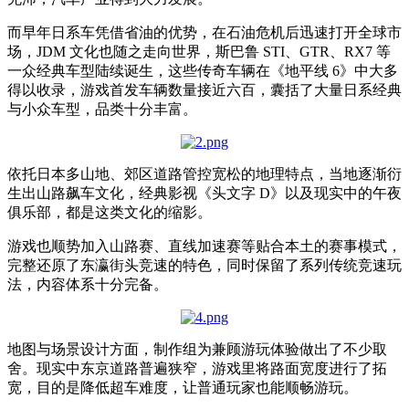
而早年日系车凭借省油的优势，在石油危机后迅速打开全球市
场，JDM 文化也随之走向世界，斯巴鲁 STI、GTR、RX7 等
一众经典车型陆续诞生，这些传奇车辆在《地平线 6》中大多
得以收录，游戏首发车辆数量接近六百，囊括了大量日系经典
与小众车型，品类十分丰富。
依托日本多山地、郊区道路管控宽松的地理特点，当地逐渐衍
生出山路飙车文化，经典影视《头文字 D》以及现实中的午夜
俱乐部，都是这类文化的缩影。
游戏也顺势加入山路赛、直线加速赛等贴合本土的赛事模式，
完整还原了东瀛街头竞速的特色，同时保留了系列传统竞速玩
法，内容体系十分完备。
地图与场景设计方面，制作组为兼顾游玩体验做出了不少取
舍。现实中东京道路普遍狭窄，游戏里将路面宽度进行了拓
宽，目的是降低超车难度，让普通玩家也能顺畅游玩。