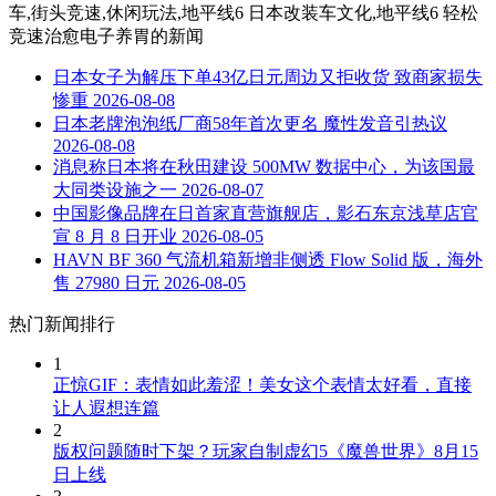
车,街头竞速,休闲玩法,地平线6 日本改装车文化,地平线6 轻松
竞速治愈电子养胃
的新闻
日本女子为解压下单43亿日元周边又拒收货 致商家损失
惨重
2026-08-08
日本老牌泡泡纸厂商58年首次更名 魔性发音引热议
2026-08-08
消息称日本将在秋田建设 500MW 数据中心，为该国最
大同类设施之一
2026-08-07
中国影像品牌在日首家直营旗舰店，影石东京浅草店官
宣 8 月 8 日开业
2026-08-05
HAVN BF 360 气流机箱新增非侧透 Flow Solid 版，海外
售 27980 日元
2026-08-05
热门新闻排行
1
正惊GIF：表情如此羞涩！美女这个表情太好看，直接
让人遐想连篇
2
版权问题随时下架？玩家自制虚幻5《魔兽世界》8月15
日上线