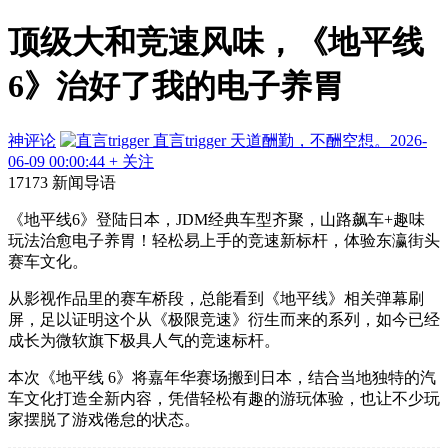
顶级大和竞速风味，《地平线
6》治好了我的电子养胃
神评论
直言trigger
天道酬勤，不酬空想。
2026-
06-09 00:00:44
+ 关注
17173 新闻导语
《地平线6》登陆日本，JDM经典车型齐聚，山路飙车+趣味
玩法治愈电子养胃！轻松易上手的竞速新标杆，体验东瀛街头
赛车文化。
从影视作品里的赛车桥段，总能看到《地平线》相关弹幕刷
屏，足以证明这个从《极限竞速》衍生而来的系列，如今已经
成长为微软旗下极具人气的竞速标杆。
本次《地平线 6》将嘉年华赛场搬到日本，结合当地独特的汽
车文化打造全新内容，凭借轻松有趣的游玩体验，也让不少玩
家摆脱了游戏倦怠的状态。