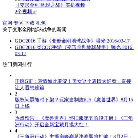
《变形金刚:地球之战》实机视频
2个视频 »
官网
专区
下载
礼包
关于
变形金刚地球战争
的新闻
GDC2016 手游《变形金刚地球战争》曝光
2016-03-17
GDC2016 类COC手游《变形金刚地球战争》曝光
2016-
03-17
热门新闻排行
1
正惊GIF：表情如此羞涩！美女这个表情太好看，直接
让人遐想连篇
2
版权问题随时下架？玩家自制虚幻5《魔兽世界》8月15
日上线
3
热点预告：《魔兽世界》怀旧服第五阶段开启！《三角
洲行动》开启全新宝藏月摸大红！
4
《三角洲行动》主播巅峰赛总决赛即将打响！8月2日，