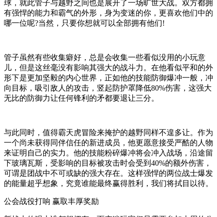
球，就此管子与越野之间也是展开了一场旷世大战。双方都拥
有强悍的能力和霸气的外形，身为变迷的你，更喜欢他们中的
哪一位呢?当然，只要你想就可以全部拥有他们!
管子虽然有些收集癖好，总是会收集一些看似没用的小玩意
儿，但是这丝毫没有影响其强大的战斗力。在他看似平和的外
形下是更加坚毅的内心世界，正如他的技能防御爆冲一般，冲
向目标，吸引敌人的攻击，竖起防护罩降低80%伤害，这强大
无比的防御力让任何锋利的矛都要退让三分。
与此同时，值得霸天虎冒险来掩护的越野同样不遑多让。作为
一个尚未获得同伴信任的新进成员，他更愿意接受严酷的人物
来证明自己的实力。他的技能粉碎爆冲将会冲入战场，沿途留
下玻璃瓦斯，受影响的目标被攻击时会受到40%的额外伤害，
可谓是团战中不可或缺的强大存在。这样强悍的两位战士爆发
的能量超乎想象，究竟谁能最终赢得胜利，我们将拭目以待。
公会战役打响 赢取丰厚奖励