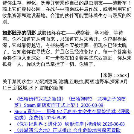
帮你生存。孵化、抚养并骑乘你自己的昆虫朋友——越野车！
骑上它们穿梭公园，在战斗中骑乘或并肩作战，或者利用它们
收集资源和建设基地。合适的伙伴可能意味着生存与毁灭的区
别。
如影随形的阴影
威胁始终存在——观察着、学习着、等待
着。你不知道它从何而来，只知道它从未离开。你挖掘得越
深，它就靠得越近。有些秘密本应被埋葬，但现在已经太晚
了。它知道你在寻找它。并且它已经准备好了。每一个答案都
会将你拉入更深处，每一步都在招引着某些东西靠近。你从未
孤身一人。你以为自己掌控了一切。你错了。
【来源：xbox】
关于
禁闭求生2 2,深渊更新,池塘,趾咬虫,两栖越野车,探索,8月
11日,新区域,水下,冒险
的新闻
《巴哈姆特2-龙之新娘》《巴哈姆特3－龙神之子的堕
落》Steam 商店页面正式上架！
2026-08-09
Steam 喜加一：原价 92 元的外太空生存冒险游戏《呼吸
边缘》免费领
2026-08-09
《侏罗纪世界：进化3》鳄形海岸 | 槽齿鳄
2026-08-08
《共聚遗忘之地》正式推出 合作危险地带探索冒险