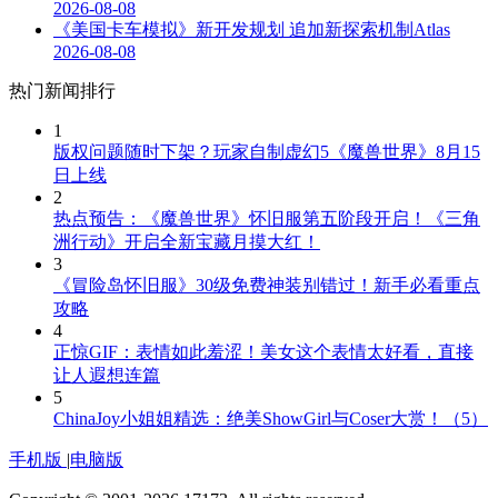
2026-08-08
《美国卡车模拟》新开发规划 追加新探索机制Atlas
2026-08-08
热门新闻排行
1
版权问题随时下架？玩家自制虚幻5《魔兽世界》8月15
日上线
2
热点预告：《魔兽世界》怀旧服第五阶段开启！《三角
洲行动》开启全新宝藏月摸大红！
3
《冒险岛怀旧服》30级免费神装别错过！新手必看重点
攻略
4
正惊GIF：表情如此羞涩！美女这个表情太好看，直接
让人遐想连篇
5
ChinaJoy小姐姐精选：绝美ShowGirl与Coser大赏！（5）
手机版
|
电脑版