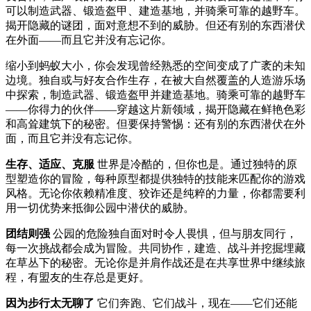
可以制造武器、锻造盔甲、建造基地，并骑乘可靠的越野车。
揭开隐藏的谜团，面对意想不到的威胁。但还有别的东西潜伏
在外面——而且它并没有忘记你。
缩小到蚂蚁大小，你会发现曾经熟悉的空间变成了广袤的未知
边境。独自或与好友合作生存，在被大自然覆盖的人造游乐场
中探索，制造武器、锻造盔甲并建造基地。骑乘可靠的越野车
——你得力的伙伴——穿越这片新领域，揭开隐藏在鲜艳色彩
和高耸建筑下的秘密。但要保持警惕：还有别的东西潜伏在外
面，而且它并没有忘记你。
生存、适应、克服
世界是冷酷的，但你也是。通过独特的原
型塑造你的冒险，每种原型都提供独特的技能来匹配你的游戏
风格。无论你依赖精准度、狡诈还是纯粹的力量，你都需要利
用一切优势来抵御公园中潜伏的威胁。
团结则强
公园的危险独自面对时令人畏惧，但与朋友同行，
每一次挑战都会成为冒险。共同协作，建造、战斗并挖掘埋藏
在草丛下的秘密。无论你是并肩作战还是在共享世界中继续旅
程，有盟友的生存总是更好。
因为步行太无聊了
它们奔跑、它们战斗，现在——它们还能