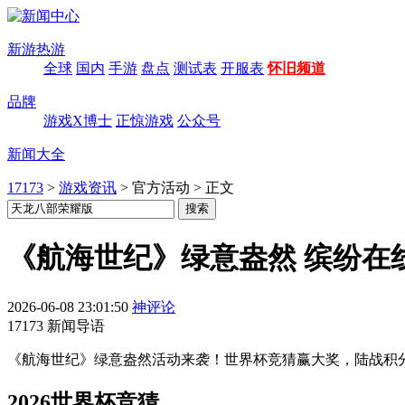
新游热游
全球
国内
手游
盘点
测试表
开服表
怀旧频道
品牌
游戏X博士
正惊游戏
公众号
新闻大全
17173
>
游戏资讯
>
官方活动
>
正文
《航海世纪》绿意盎然 缤纷在
2026-06-08 23:01:50
神评论
17173 新闻导语
《航海世纪》绿意盎然活动来袭！世界杯竞猜赢大奖，陆战积分
2026
世界杯竞猜