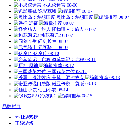
不思议迷宫
08-06
诡影藏锋
08-07
奥比岛：梦想国度
08-0
远征
08-07
怪物猎人：旅人
08-07
桃花源记2
08-07
问剑长生
08-07
元气骑士
08-07
伏魔传
08-10
盗墓笔记：启程
08-11
原神
08-12
三国戏英杰传
08-12
苍翼：混沌效应
08-13
诺亚传说口袋版
08-13
仙山小农
08-14
QQ炫舞2
08-15
品牌栏目
怀旧游戏榜
正经游戏