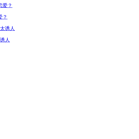
爱？
诱人