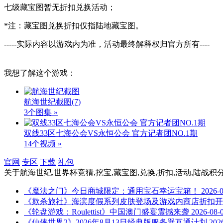
七级藏宝图暂无折扣兑换活动；
*注：藏宝图兑换折扣仅指陆地藏宝图。
-----实际内容以游戏内为准，活动最终解释权归官方所有----
我想了解这个游戏：
航海世纪截图
(7)
3个图集 »
双线33区七海公会VS永恒公会 官方记者团NO.1期
14个视频 »
官网
专区
下载
礼包
关于
航海世纪,世界杯竞猜,挖宝,藏宝图,兑换,折扣,活动,陆战积
《魔法之门》今日商城限定：通用宝石幸运宝箱！
2026-
《欺杀旅社》海滨度假系列皮肤登场及游戏内商店折扣开
《轮盘游戏：Roulettist》中国澳门盛宴震撼来袭
2026-08-
《仙侠世界2》2026年8月13日经典版服务器互通计划
202