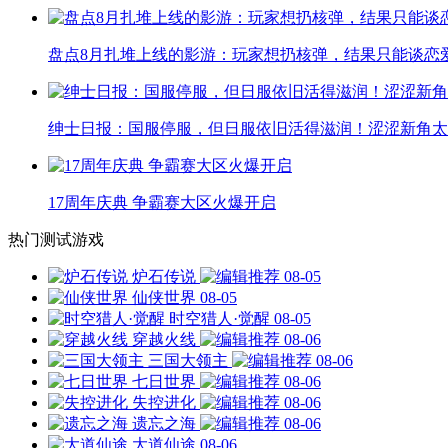
盘点8月扎堆上线的影游：玩家想扔核弹，结果只能谈恋
绅士日报：国服停服，但日服依旧活得滋润！涩涩新角太
17周年庆典 争霸赛大区火爆开启
热门测试游戏
炉石传说
08-05
仙侠世界
08-05
时空猎人·觉醒
08-05
穿越火线
08-06
三国大领主
08-06
七日世界
08-06
失控进化
08-06
遗忘之海
08-06
大道仙途
08-06