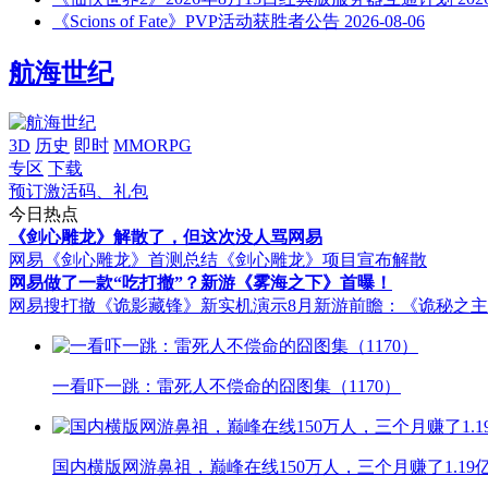
《Scions of Fate》PVP活动获胜者公告
2026-08-06
航海世纪
3D
历史
即时
MMORPG
专区
下载
预订激活码、礼包
今日热点
《剑心雕龙》解散了，但这次没人骂网易
网易《剑心雕龙》首测总结
《剑心雕龙》项目宣布解散
网易做了一款“吃打撤”？新游《雾海之下》首曝！
网易搜打撤《诡影藏锋》新实机演示
8月新游前瞻：《诡秘之
一看吓一跳：雷死人不偿命的囧图集（1170）
国内横版网游鼻祖，巅峰在线150万人，三个月赚了1.19