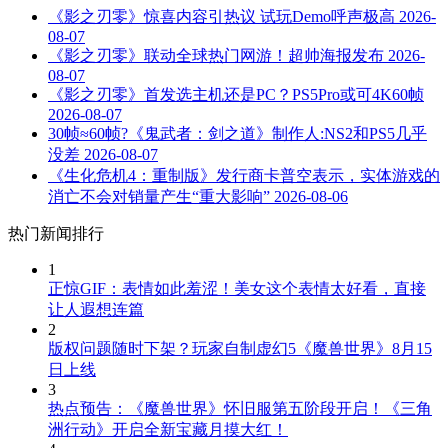
《影之刃零》惊喜内容引热议 试玩Demo呼声极高
2026-
08-07
《影之刃零》联动全球热门网游！超帅海报发布
2026-
08-07
《影之刃零》首发选主机还是PC？PS5Pro或可4K60帧
2026-08-07
30帧≈60帧?《鬼武者：剑之道》制作人:NS2和PS5几乎
没差
2026-08-07
《生化危机4：重制版》发行商卡普空表示，实体游戏的
消亡不会对销量产生“重大影响”
2026-08-06
热门新闻排行
1
正惊GIF：表情如此羞涩！美女这个表情太好看，直接
让人遐想连篇
2
版权问题随时下架？玩家自制虚幻5《魔兽世界》8月15
日上线
3
热点预告：《魔兽世界》怀旧服第五阶段开启！《三角
洲行动》开启全新宝藏月摸大红！