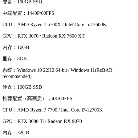
硬盘：100GB SSD
中端配置：1440P/60FPS
CPU：AMD Ryzen 7 5700X / Intel Core i5-12600K
GPU：RTX 3070 / Radeon RX 7600 XT
内存：16GB
显存：8GB
系统：Windows 10 22H2 64-bit / Windows 11(ReBAR
recommended)
硬盘：100GB SSD
推荐配置（高画质），4K/60FPS
CPU：AMD Ryzen 7 7700 / Intel Core i7-12700K
GPU：RTX 3080 Ti / Radeon RX 9070
内存：32GB