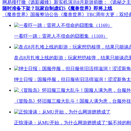
网易搜打撤《诡影藏锋》新实机演示
8月新游前瞻：《诡秘之
随时准备下架？玩家自制虚幻5《魔兽世界》即将上线
《魔兽世界》国服整治公告
《魔兽世界》TBC周年大更：双经
一看吓一跳：雷死人不偿命的囧图集（1169）
盘点8月扎堆上线的影游：玩家想扔核弹，结果只能谈恋
绅士日报：国服停服，但日服依旧活得滋润！涩涩新角太
《冒险岛》怀旧服三服大乱斗！国服人满为患，台服外挂
正惊漫谈：从MU开始，为什么网游翅膀成了"躲不掉的刚