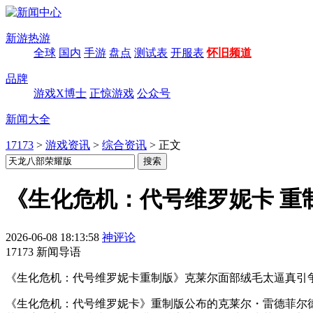
新游热游
全球
国内
手游
盘点
测试表
开服表
怀旧频道
品牌
游戏X博士
正惊游戏
公众号
新闻大全
17173
>
游戏资讯
>
综合资讯
>
正文
《生化危机：代号维罗妮卡 重
2026-06-08 18:13:58
神评论
17173 新闻导语
《生化危机：代号维罗妮卡重制版》克莱尔面部绒毛太逼真引
《生化危机：代号维罗妮卡》重制版公布的克莱尔・雷德菲尔