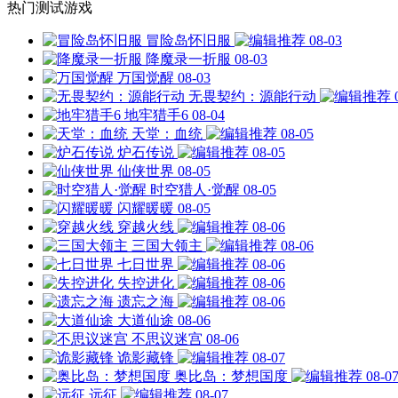
热门测试游戏
冒险岛怀旧服
08-03
降魔录一折服
08-03
万国觉醒
08-03
无畏契约：源能行动
地牢猎手6
08-04
天堂：血统
08-05
炉石传说
08-05
仙侠世界
08-05
时空猎人·觉醒
08-05
闪耀暖暖
08-05
穿越火线
08-06
三国大领主
08-06
七日世界
08-06
失控进化
08-06
遗忘之海
08-06
大道仙途
08-06
不思议迷宫
08-06
诡影藏锋
08-07
奥比岛：梦想国度
08-0
远征
08-07