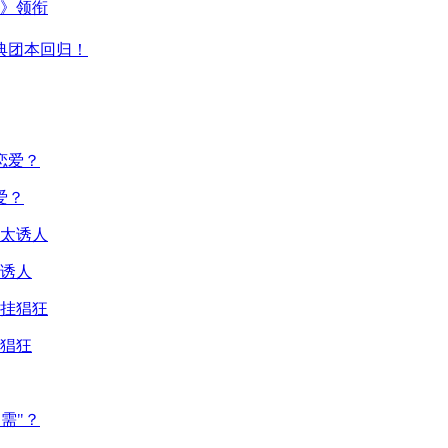
主》领衔
典团本回归！
爱？
诱人
猖狂
需"？