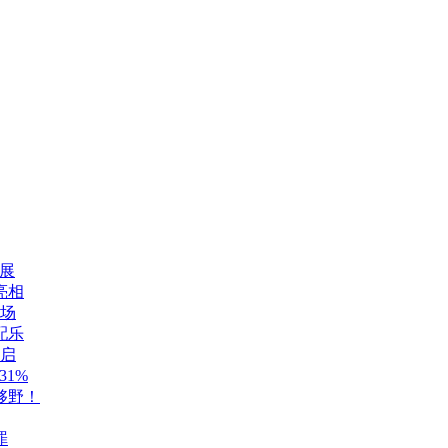
展
亮相
登场
配乐
开启
1%
够野！
罪