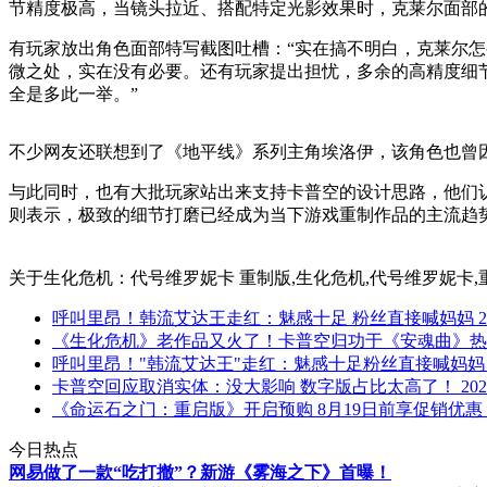
节精度极高，当镜头拉近、搭配特定光影效果时，克莱尔面部
有玩家放出角色面部特写截图吐槽：“实在搞不明白，克莱尔怎
微之处，实在没有必要。还有玩家提出担忧，多余的高精度细
全是多此一举。”
不少网友还联想到了《地平线》系列主角埃洛伊，该角色也曾
与此同时，也有大批玩家站出来支持卡普空的设计思路，他们
则表示，极致的细节打磨已经成为当下游戏重制作品的主流趋
关于
生化危机：代号维罗妮卡 重制版,生化危机,代号维罗妮卡,重
呼叫里昂！韩流艾达王走红：魅感十足 粉丝直接喊妈妈
2
《生化危机》老作品又火了！卡普空归功于《安魂曲》热
呼叫里昂！"韩流艾达王"走红：魅感十足粉丝直接喊妈妈
卡普空回应取消实体：没大影响 数字版占比太高了！
202
《命运石之门：重启版》开启预购 8月19日前享促销优惠
今日热点
网易做了一款“吃打撤”？新游《雾海之下》首曝！