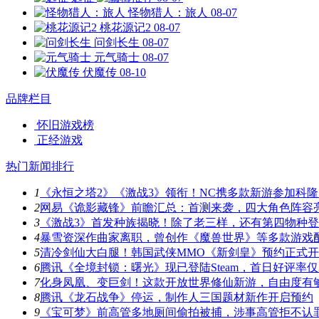
怪物猎人：旅人
08-07
桃花源记2
08-07
问剑长生
08-07
元气骑士
08-07
伏魔传
08-10
品牌栏目
怀旧游戏榜
正经游戏
热门新闻排行
1
《永恒之塔2》《激战3》领衔！NC携多款新游参加科隆
2
网易《诡影藏锋》前瞻汇总：首测来袭，四大角色阵容
3
《激战3》首发种族揭晓！除了老三样，还有第四物种
4
暴雪资深作曲家离职，曾创作《魔兽世界》等多款游戏
5
清冷剑仙大白腿！韩国武侠MMO《新剑皇》预约正式
6
腾讯《全境封锁：曙光》现已登陆Steam，首日好评率仅3
7
化身凤凰、变巨剑！这款开放世界修仙新游，自由度有
8
腾讯《龙石战争》停运，制作人三国题材新作开启预约
9
《宝可梦》前高管多地厕间偷拍被捕，涉事高管拒不认