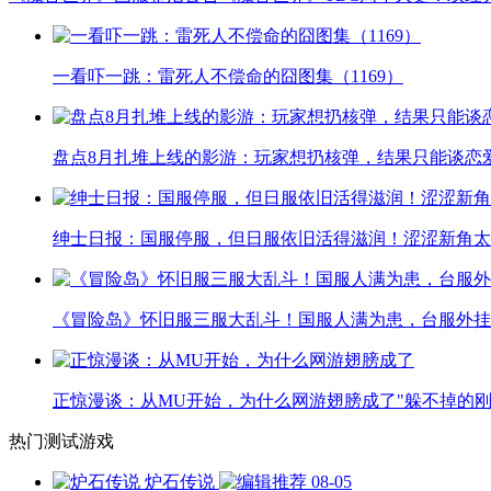
一看吓一跳：雷死人不偿命的囧图集（1169）
盘点8月扎堆上线的影游：玩家想扔核弹，结果只能谈恋
绅士日报：国服停服，但日服依旧活得滋润！涩涩新角太
《冒险岛》怀旧服三服大乱斗！国服人满为患，台服外挂
正惊漫谈：从MU开始，为什么网游翅膀成了"躲不掉的刚
热门测试游戏
炉石传说
08-05