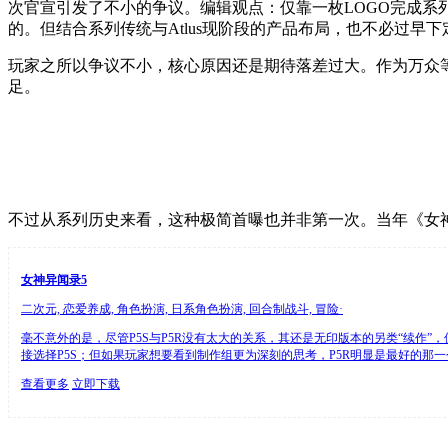
次官宣引发了不小的争议。
编辑观点：
仅靠一枚LOGO完成
的。但结合系列传统与Atlus现阶段的产品布局，也不必过早下
玩家之所以争议不小，核心原因还是期待落差过大。作为万众
足。
不过从系列历史来看，这种极简首曝也并非第一次。当年《女
女神异闻录5
二次元, 恋爱养成, 角色扮演, 日系角色扮演, 回合制战斗, 冒险·
毫不意外的是，尽管P5S与P5R没有太大的关系，其还是无印版本的另类“续作”，
接选择P5S；但如果玩家想要看到制作组更为深刻的思考，P5R明显是最好的那一个
查看更多
立即下载