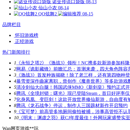
诺亚传说口袋版
08-13
仙山小农
08-14
QQ炫舞2
08-15
品牌栏目
怀旧游戏榜
正经游戏
热门新闻排行
1
《永恒之塔2》《激战3》领衔！NC携多款新游参加科隆
2
网易《诡影藏锋》前瞻汇总：首测来袭，四大角色阵容
3
《激战3》首发种族揭晓！除了老三样，还有第四物种
4
暴雪资深作曲家离职，曾创作《魔兽世界》等多款游戏
5
清冷剑仙大白腿！韩国武侠MMO《新剑皇》预约正式
6
腾讯《全境封锁：曙光》现已登陆Steam，首日好评率仅3
7
化身凤凰、变巨剑！这款开放世界修仙新游，自由度有
8
腾讯《龙石战争》停运，制作人三国题材新作开启预约
9
《宝可梦》前高管多地厕间偷拍被捕，涉事高管拒不认
10
《明末：渊虚之羽》获CJ年度最佳！外网玩家盛赞实
Wan网页游戏**玩