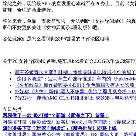
除此之外，现阶段Atlus的宣发重心本就不在P6身上。目
常规、合理的商业选择。
整体来看，单靠一支极简预告，无法判断《女神异闻录6》的
家们不妨更多关注《女神异闻录4重制版》吧。
各位玩家们是怎么看待此次P6首曝的？评论区聊聊。
关于
P6,女神异闻录6,首曝,翻车,Xbox发布会,LOGO,争议,玩
霸王茶姬宣传文案引吐槽：将饮品味道比喻成小狗的脚丫
“这很不地道”：宝马车主对强行推送到车内的《Spider-
《火焰纹章》新作被喷妥协DEI！角色编辑没有男女选项
外媒称《火纹》新作"黑人不够黑" 像涂了婴儿爽身粉
202
7分32秒！奔驰AMG CLA 45纽北封王 成紧凑型电动轿
今日热点
网易做了一款“吃打撤”？新游《雾海之下》首曝！
网易搜打撤《诡影藏锋》新实机演示
8月新游前瞻：《诡秘之
随时准备下架？玩家自制虚幻5《魔兽世界》即将上线
《魔兽世界》国服整治公告
《魔兽世界》TBC周年大更：双经