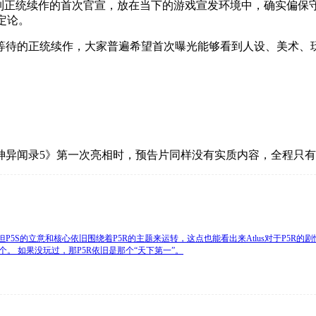
系列正统续作的首次官宣，放在当下的游戏宣发环境中，确实偏保
定论。
等待的正统续作，大家普遍希望首次曝光能够看到人设、美术、玩
神异闻录5》第一次亮相时，预告片同样没有实质内容，全程只
但P5S的立意和核心依旧围绕着P5R的主题来运转，这点也能看出来Atlus对于P
。 如果没玩过，那P5R依旧是那个“天下第一”。