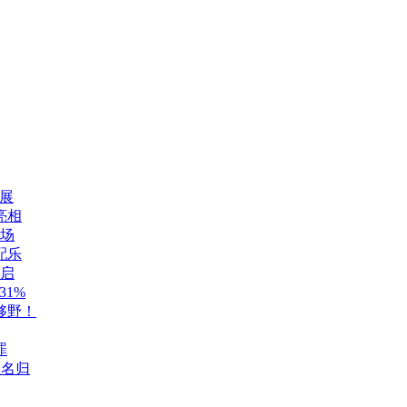
展
亮相
登场
配乐
开启
1%
够野！
罪
至名归