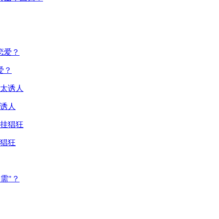
爱？
诱人
猖狂
需"？