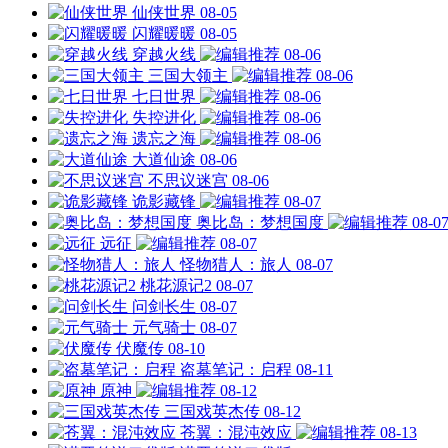
仙侠世界
08-05
闪耀暖暖
08-05
穿越火线
08-06
三国大领主
08-06
七日世界
08-06
失控进化
08-06
遗忘之海
08-06
大道仙途
08-06
不思议迷宫
08-06
诡影藏锋
08-07
奥比岛：梦想国度
08-0
远征
08-07
怪物猎人：旅人
08-07
桃花源记2
08-07
问剑长生
08-07
元气骑士
08-07
伏魔传
08-10
盗墓笔记：启程
08-11
原神
08-12
三国戏英杰传
08-12
苍翼：混沌效应
08-13