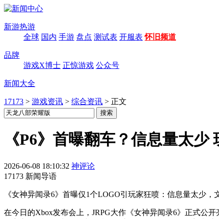
新游热游
全球
国内
手游
盘点
测试表
开服表
怀旧频道
品牌
游戏X博士
正惊游戏
公众号
新闻大全
17173
>
游戏资讯
>
综合资讯
>
正文
《P6》首曝翻车？信息量太少
2026-06-08 18:10:32
神评论
17173 新闻导语
《女神异闻录6》首曝仅1个LOGO引玩家狂喷：信息量太少
在今日的Xbox发布会上，JRPG大作《女神异闻录6》正式