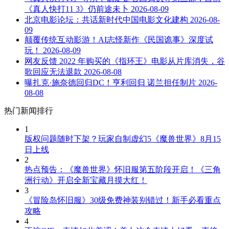
《真人快打11 3》仍前途未卜
2026-08-09
北京电影论坛：共话新时代中国电影文化建构
2026-08-
09
颠覆传统互动影游！AI志怪新作《民国诡事》深度试
玩！
2026-08-09
网友反馈 2022 年购买的《指环王》电影从片库消失，谷
歌回应无法退款
2026-08-08
曝扎克·施奈德回归DC！亨利回归 诺兰担任制片
2026-
08-08
热门新闻排行
1
版权问题随时下架？玩家自制虚幻5《魔兽世界》8月15
日上线
2
热点预告：《魔兽世界》怀旧服第五阶段开启！《三角
洲行动》开启全新宝藏月摸大红！
3
《冒险岛怀旧服》30级免费神装别错过！新手必看重点
攻略
4