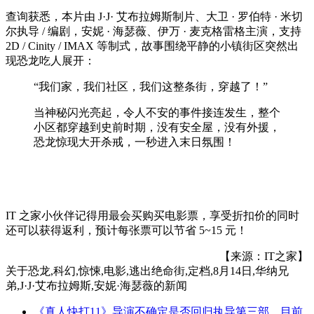
查询获悉，本片由 J·J· 艾布拉姆斯制片、大卫 · 罗伯特 · 米切
尔执导 / 编剧，安妮 · 海瑟薇、伊万 · 麦克格雷格主演，支持
2D / Cinity / IMAX 等制式，故事围绕平静的小镇街区突然出
现恐龙吃人展开：
“我们家，我们社区，我们这整条街，穿越了！”
当神秘闪光亮起，令人不安的事件接连发生，整个
小区都穿越到史前时期，没有安全屋，没有外援，
恐龙惊现大开杀戒，一秒进入末日氛围！
IT 之家小伙伴记得用最会买购买电影票，享受折扣价的同时
还可以获得返利，预计每张票可以节省 5~15 元！
【来源：IT之家】
关于
恐龙,科幻,惊悚,电影,逃出绝命街,定档,8月14日,华纳兄
弟,J·J·艾布拉姆斯,安妮·海瑟薇
的新闻
《真人快打11》导演不确定是否回归执导第三部，目前