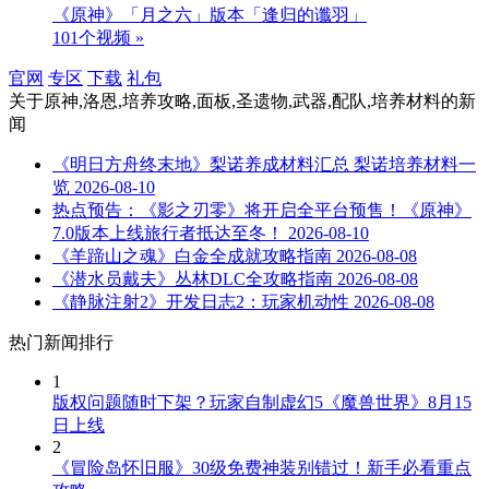
《原神》「月之六」版本「逢归的谶羽」
101个视频 »
官网
专区
下载
礼包
关于
原神,洛恩,培养攻略,面板,圣遗物,武器,配队,培养材料
的新
闻
《明日方舟终末地》梨诺养成材料汇总 梨诺培养材料一
览
2026-08-10
热点预告：《影之刃零》将开启全平台预售！《原神》
7.0版本上线旅行者抵达至冬！
2026-08-10
《羊蹄山之魂》白金全成就攻略指南
2026-08-08
《潜水员戴夫》丛林DLC全攻略指南
2026-08-08
《静脉注射2》开发日志2：玩家机动性
2026-08-08
热门新闻排行
1
版权问题随时下架？玩家自制虚幻5《魔兽世界》8月15
日上线
2
《冒险岛怀旧服》30级免费神装别错过！新手必看重点