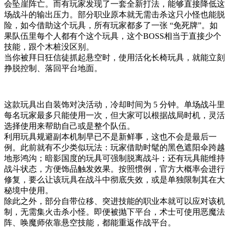
会坠崖阵亡。而有玩家发现了一套全新打法，能够直接降低这
场战斗的输出压力。部分职业原本就无需击杀这只小怪也能脱
险，如今借助这个玩具，所有玩家都多了一张 “免死牌”。如
果队伍里每个人都有个这个玩具，这个BOSS相当于直接少个
技能，跟个木桩没区别。
当你被拜日狂信徒抓起悬空时，使用活化长椅玩具，就能立刻
挣脱控制、落回平台地面。
这款玩具出自装饰对决活动，冷却时间为 5 分钟。单场战斗里
每名玩家最多只能使用一次，但大家可以根据战局时机，灵活
选择使用来帮助自己或是整个队伍。
利用玩具规避副本机制早已不是新鲜事，这也不会是最后一
例。此前就有不少类似玩法：玩家借助时髦的黑色遮阳伞跨越
地形鸿沟；暗影国度的玩具可强制脱离战斗；还有玩具能维持
战斗状态，方便饰品触发效果。按照惯例，官方大概率会进行
修复，要么让该玩具在战斗中彻底失效，或是单独限制其在大
秘境中使用。
除此之外，部分自带位移、突进技能的职业本就可以应对该机
制，无需集火击杀小怪。即便被抛下平台，术士可使用恶魔法
阵、唤魔师依靠悬空技能，都能重返作战平台。