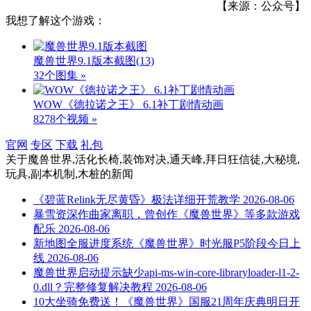
【来源：公众号】
我想了解这个游戏：
魔兽世界9.1版本截图
(13)
32个图集 »
WOW《德拉诺之王》 6.1补丁剧情动画
8278个视频 »
官网
专区
下载
礼包
关于
魔兽世界,活化长椅,装饰对决,通天峰,拜日狂信徒,大秘境,
玩具,副本机制,木桩
的新闻
《碧蓝Relink无尽黄昏》极法详细开荒教学
2026-08-06
暴雪资深作曲家离职，曾创作《魔兽世界》等多款游戏
配乐
2026-08-06
新地图全服进度系统《魔兽世界》时光服P5阶段今日上
线
2026-08-06
魔兽世界启动提示缺少api-ms-win-core-libraryloader-l1-2-
0.dll？完整修复解决教程
2026-08-06
10大坐骑免费送！《魔兽世界》国服21周年庆典明日开