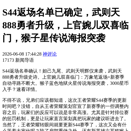
S44返场名单已确定，武则天
888勇者升级，上官婉儿双喜临
门，猴子星传说海报突袭
2026-06-08 17:44:28
神评论
17173 新闻导语
S44返场名单确认！妲己九尾、武则天明辉仪来袭，武则天
888勇者升级史诗。上官婉儿双喜临门：万象笔返场+新赛季
自动寻路不断大。猴子蓝色地狱火星传说海报突袭，3000星币
入手？速看详情。
不得不说，兄弟们应该都知道，这次王者荣耀S44赛季的更新
时间吧？没错，自从王者荣耀策划官宣了新赛季的一些调整内
容之后，玩家们的反应可以说是非常高涨。尤其是针对排位赛
的惩罚机制，更是让玩家直言策划真把玩家的建议听进去了。
当然了，王者荣耀转眼间就要更新S44赛季了，这次又会有什
么等着大家伙呢？除了扁鹊重做之外，还有新英雄六耳猕猴上