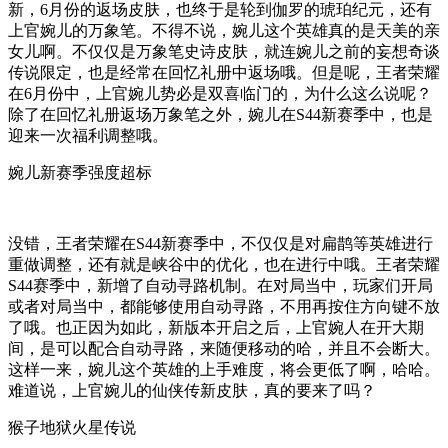
新，6月份的返场皮肤，也终于是轮到伽罗的琥珀纪元，还有
上官婉儿的万象笔。不得不说，婉儿这个英雄真的是天美的亲
女儿啊。不仅仅是万象笔史诗皮肤，就连婉儿之前的妄想奇谈
传说限定，也是经常在回忆礼册中返场哦。但是呢，王者荣耀
在6月份中，上官婉儿势必是双喜临门的，为什么这么说呢？
除了在回忆礼册返场万象笔之外，婉儿在S44新赛季中，也是
迎来一次福利调整哦。
婉儿新赛季强度超标
没错，王者荣耀在S44新赛季中，不仅仅是对扁鹊等英雄进行
重做调整，还有就是峡谷中的优化，也在进行中哦。王者荣耀
S44赛季中，新增了自动寻路机制。在对局当中，玩家们开局
或者对局当中，都能够使用自动寻路，不用再按住方向键不放
了哦。也正因为如此，新版本开启之后，上官婉人在开大期
间，是可以配合自动寻路，来随便移动的哈，并且不会断大。
这样一来，婉儿这个英雄的上手难度，将会更低了啊，哈哈。
难道说，上官婉儿的仙侠传新皮肤，真的要来了吗？
猴子地狱火星传说