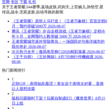
官网
专区
下载
礼包
关于
王者荣耀,S44赛季,返场皮肤,武则天,上官婉儿,孙悟空,星
传说,战令,无双皮肤,自动寻路
的新闻
《王者荣耀》原班人马打造！《王者万象棋》官宣定档9
月：预约突破5000万
2026-08-07
腾讯《王者荣耀》IP 自走棋游戏《王者万象棋》定档今
年 9 月，全网预约人数突破 5000 万
2026-08-07
王者荣耀城市派对登陆青岛：一场国民IP与海洋城市的
双向奔赴
2026-08-07
次元热力全开｜傲风电竞椅CJ2026精彩落幕
2026-08-07
《王于兴师》《王於興師》8月7日例行停機維護
2026-
08-06
热门新闻排行
1
正惊GIF：表情如此羞涩！美女这个表情太好看，直接
让人遐想连篇
2
版权问题随时下架？玩家自制虚幻5《魔兽世界》8月15
日上线
3