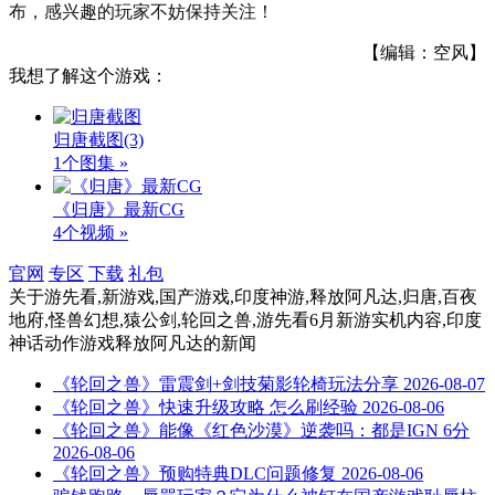
布，感兴趣的玩家不妨保持关注！
【编辑：空风】
我想了解这个游戏：
归唐截图
(3)
1个图集 »
《归唐》最新CG
4个视频 »
官网
专区
下载
礼包
关于
游先看,新游戏,国产游戏,印度神游,释放阿凡达,归唐,百夜
地府,怪兽幻想,猿公剑,轮回之兽,游先看6月新游实机内容,印度
神话动作游戏释放阿凡达
的新闻
《轮回之兽》雷震剑+剑技菊影轮椅玩法分享
2026-08-07
《轮回之兽》快速升级攻略 怎么刷经验
2026-08-06
《轮回之兽》能像《红色沙漠》逆袭吗：都是IGN 6分
2026-08-06
《轮回之兽》预购特典DLC问题修复
2026-08-06