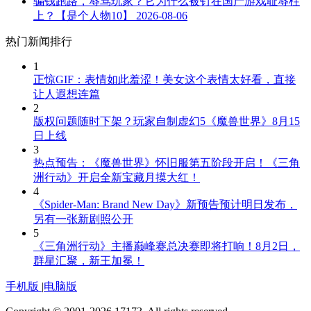
骗钱跑路，辱骂玩家？它为什么被钉在国产游戏耻辱柱
上？【是个人物10】
2026-08-06
热门新闻排行
1
正惊GIF：表情如此羞涩！美女这个表情太好看，直接
让人遐想连篇
2
版权问题随时下架？玩家自制虚幻5《魔兽世界》8月15
日上线
3
热点预告：《魔兽世界》怀旧服第五阶段开启！《三角
洲行动》开启全新宝藏月摸大红！
4
《Spider-Man: Brand New Day》新预告预计明日发布，
另有一张新剧照公开
5
《三角洲行动》主播巅峰赛总决赛即将打响！8月2日，
群星汇聚，新王加冕！
手机版
|
电脑版