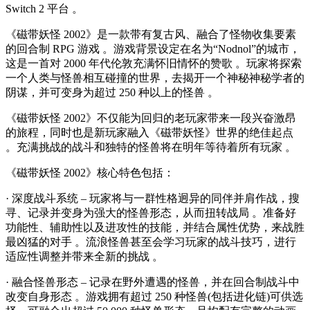
Switch 2 平台 。
《磁带妖怪 2002》是一款带有复古风、融合了怪物收集要素
的回合制 RPG 游戏 。游戏背景设定在名为“Nodnol”的城市，
这是一首对 2000 年代伦敦充满怀旧情怀的赞歌 。玩家将探索
一个人类与怪兽相互碰撞的世界，去揭开一个神秘神秘学者的
阴谋，并可变身为超过 250 种以上的怪兽 。
《磁带妖怪 2002》不仅能为回归的老玩家带来一段兴奋激昂
的旅程，同时也是新玩家融入《磁带妖怪》世界的绝佳起点
。充满挑战的战斗和独特的怪兽将在明年等待着所有玩家 。
《磁带妖怪 2002》核心特色包括：
· 深度战斗系统 – 玩家将与一群性格迥异的同伴并肩作战，搜
寻、记录并变身为强大的怪兽形态，从而扭转战局 。准备好
功能性、辅助性以及进攻性的技能，并结合属性优势，来战胜
最凶猛的对手 。流浪怪兽甚至会学习玩家的战斗技巧，进行
适应性调整并带来全新的挑战 。
· 融合怪兽形态 – 记录在野外遭遇的怪兽，并在回合制战斗中
改变自身形态 。游戏拥有超过 250 种怪兽(包括进化链)可供选