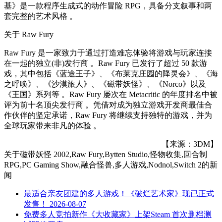
基》是一款程序生成式的动作冒险 RPG，具备分支叙事和两
套完整的艺术风格 。
关于 Raw Fury
Raw Fury 是一家致力于通过打造难忘体验将游戏与玩家连接
在一起的独立(非)发行商 。Raw Fury 已发行了超过 50 款游
戏，其中包括《蓝途王子》、《布莱克庄园的降灵会》、《海
之呼唤》、《沙漠旅人》、《磁带妖怪》、《Norco》以及
《王国》系列等 。Raw Fury 屡次在 Metacritic 的年度排名中被
评为前十名顶尖发行商 。凭借对成为独立游戏开发商最佳合
作伙伴的坚定承诺，Raw Fury 将继续支持独特的游戏，并为
全球玩家带来非凡的体验 。
【来源：3DM】
关于
磁带妖怪 2002,Raw Fury,Bytten Studio,怪物收集,回合制
RPG,PC Gaming Show,融合怪兽,多人游戏,Nodnol,Switch 2
的新
闻
最适合亲友团建的多人游戏！《破烂艺术家》现已正式
发售！
2026-08-07
免费多人竞拍新作《大收藏家》上架Steam 首次删档测