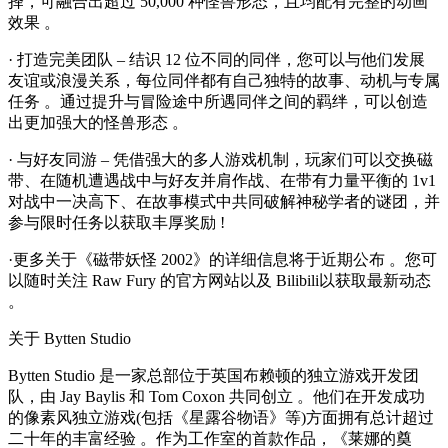
择，可融合出超过 50,000 种怪兽形态，且均配有完整的动画
效果 。
· 打造完美团队 – 结识 12 位不同的同伴，您可以与他们发展
友谊或浪漫关系，每位同伴都有自己独特的故事、动机与专属
任务 。通过提升与冒险途中所遇同伴之间的羁绊，可以创造
出更加强大的怪兽形态 。
· 与好友同游 – 凭借强大的多人游戏机制，玩家们可以交换磁
带、在随机遭遇战中与好友并肩作战、在带有力量平衡的 1v1
对战中一决高下、在故事模式中共同破解神秘学者的谜团，并
参与限时任务以获取丰厚奖励 !
·更多关于《磁带妖怪 2002》的详细信息将于近期公布 。您可
以随时关注 Raw Fury 的官方网站以及 Bilibili以获取最新动态
。
关于 Bytten Studio
Bytten Studio 是一家总部位于英国布赖顿的独立游戏开发团
队，由 Jay Baylis 和 Tom Coxon 共同创立 。他们在开发成功
的像素风独立游戏(包括《星露谷物语》等)方面拥有总计超过
二十年的丰富经验 。作为工作室的首款作品，《莱娜的奠