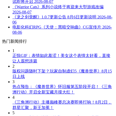
试即将开启
2026-08-07
《Warrior Cats》系列小说终于将迎来大型游戏改编
2026-08-07
《龙之剑觉醒》1.0.7更新公告 8月6日更新说明
2026-08-
06
电影化科幻RPG《天使：黑暗交响曲》CG宣传片
2026-
08-06
热门新闻排行
1
正惊GIF：表情如此羞涩！美女这个表情太好看，直接
让人遐想连篇
2
版权问题随时下架？玩家自制虚幻5《魔兽世界》8月15
日上线
3
热点预告：《魔兽世界》怀旧服第五阶段开启！《三角
洲行动》开启全新宝藏月摸大红！
4
《三角洲行动》主播巅峰赛总决赛即将打响！8月2日，
群星汇聚，新王加冕！
5