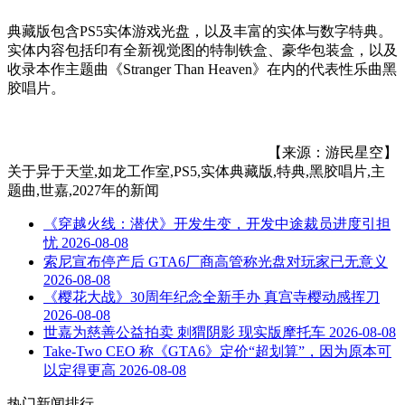
典藏版包含PS5实体游戏光盘，以及丰富的实体与数字特典。
实体内容包括印有全新视觉图的特制铁盒、豪华包装盒，以及
收录本作主题曲《Stranger Than Heaven》在内的代表性乐曲黑
胶唱片。
【来源：游民星空】
关于
异于天堂,如龙工作室,PS5,实体典藏版,特典,黑胶唱片,主
题曲,世嘉,2027年
的新闻
《穿越火线：潜伏》开发生变，开发中途裁员进度引担
忧
2026-08-08
索尼宣布停产后 GTA6厂商高管称光盘对玩家已无意义
2026-08-08
《樱花大战》30周年纪念全新手办 真宫寺樱动感挥刀
2026-08-08
世嘉为慈善公益拍卖 刺猬阴影 现实版摩托车
2026-08-08
Take-Two CEO 称《GTA6》定价“超划算”，因为原本可
以定得更高
2026-08-08
热门新闻排行