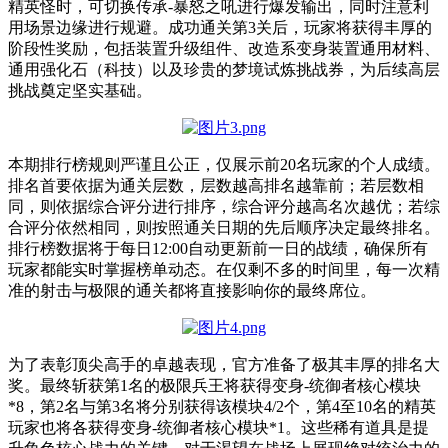
精英怪时，可切换传承
-
暴怒之吼进行爆发输出，同时注意利
用场景边缘进行规避。成功通关第
3
关后，玩家将获得丰厚的
阶段性奖励，包括装置升级组件、改造系变身装置通用材料、
通用强化石（科技）以及珍贵的梦境试炼挑战券，为后续高层
挑战奠定坚实基础。
本期排行榜规则严谨且公正，仅展示前
20
名玩家的个人成绩。
排名首要依据为通关层数，层数越高排名越靠前；若层数相
同，则依据综合评分进行排序，综合评分越高名次越优；若综
合评分依然相同，则按照通关日期的先后顺序决定最终排名。
排行榜数据将于每日
12:00
自动更新前一日的战绩，确保所有
玩家都能实时掌握榜单动态。在仅剩不多的时间里，每一次精
准的射击与极限的通关都将直接影响你的最终席位。
为了表彰顶尖高手的卓越表现，官方准备了极其丰厚的排名大
奖。最终斩获第
1
名的极限兵王将获得变身
-
统御者核心模块
*8
，第
2
名与第
3
名将分别获得该模块
4/2
个，第
4
至
10
名的精英
玩家也将各获得变身
-
统御者核心模块
*1
。这些稀有道具是提