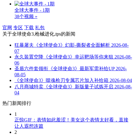
全球大事件 - 1期
38个视频 »
官网
专区
下载
礼包
关于
全球使命3,枪械进化,tps
的新闻
狂暴屠夫《全球使命3》幻影-撕裂者全面解析
2026-08-
07
永久装置空降《全球使命3》幸运靶场等你来狙
2026-08-
06
圣盾六件套领衔《全球使命3》最新军需补给UP
2026-
08-05
《全球使命3》噬魂枪刃专属芯片加入补给箱
2026-08-04
八月商城特卖《全球使命3》新版量子试炼开启
2026-08-
04
热门新闻排行
1
正惊GIF：表情如此羞涩！美女这个表情太好看，直接
让人遐想连篇
2