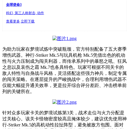
全球使命3
科幻, 第三人称射击, 动作
查看更多
立即下载
为助力玩家在梦境试炼中突破瓶颈，官方特别配备了五大赛季
增伤武器。神行
-Striker Mk.5
与玩具机枪
Mk.5
凭借出色的机动
性与火力压制成为闯关利器，而传承系列中的暴怒之吼、狂风
之息以及哀伤之霜
Mk.7
也各具特色。玩家可根据不同关卡的
敌人特性与自身战斗风格，灵活搭配这些强力神兵，制定专属
的闯关策略。在逐层提升的严峻挑战中，合理利用增伤武器不
仅能大幅提升通关效率，更是拉开综合评分差距、冲击榜单前
列的关键所在。
针对众多玩家卡关的梦境试炼第
3
关，战术走位与火力分配是
过关核心。该关卡怪物密度较高且掩体较少，建议优先使用神
行
-Striker Mk.5
的高机动性拉扯阵型，避免被敌方包围。面对