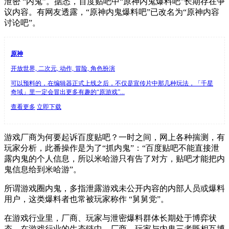
泄密 “内鬼”。据悉，百度贴吧中“原神内鬼爆料吧”长期存在争
议内容。有网友透露，“原神内鬼爆料吧”已改名为“原神内容
讨论吧”。
原神
开放世界, 二次元, 动作, 冒险, 角色扮演
可以预料的，在编辑器正式上线之后，不仅是宣传片中那几种玩法，「千星
奇域」里一定会冒出更多有趣的“原游戏”...
查看更多
立即下载
游戏厂商为何要起诉百度贴吧？一时之间，网上各种揣测，有
玩家分析，此番操作是为了“抓内鬼”：“百度贴吧不能直接泄
露内鬼的个人信息，所以米哈游只有告了对方，贴吧才能把内
鬼信息给到米哈游”。
所谓游戏圈内鬼，多指泄露游戏未公开内容的内部人员或爆料
用户，这类爆料者也常被玩家称作 “舅舅党”。
在游戏行业里，厂商、玩家与泄密爆料群体长期处于博弈状
态。在游戏行业的生态链中，厂商、玩家与内鬼三者既相互博