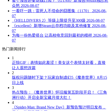
看个预告还要花钱订阅？《GTA6》新预告Netflix独占惹
众怒
2026-08-07
一看吓一跳：雷死人不偿命的囧图集（1170）
2026-08-
07
《HELLDIVERS 2》等级上限提升至300级
2026-08-07
《excellent》新增Steam云存档功能及其他修复
2026-08-
07
为每一份热爱搭台 让高校电竞回到最初的模样
2026-08-
07
热门新闻排行
1
正惊GIF：表情如此羞涩！美女这个表情太好看，直接
让人遐想连篇
2
版权问题随时下架？玩家自制虚幻5《魔兽世界》8月15
日上线
3
热点预告：《魔兽世界》怀旧服第五阶段开启！《三角
洲行动》开启全新宝藏月摸大红！
4
《Spider-Man: Brand New Day》新预告预计明日发布，