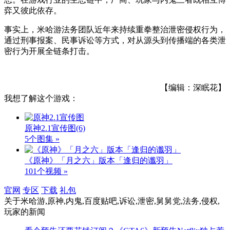
弈又彼此依存。
事实上，米哈游法务团队近年来持续重拳整治泄密侵权行为，
通过刑事报案、民事诉讼等方式，对从源头到传播端的各类泄
密行为开展全链条打击。
【编辑：深眠花】
我想了解这个游戏：
原神2.1宣传图
(6)
5个图集 »
《原神》「月之六」版本「逢归的谶羽」
101个视频 »
官网
专区
下载
礼包
关于
米哈游,原神,内鬼,百度贴吧,诉讼,泄密,舅舅党,法务,侵权,
玩家
的新闻