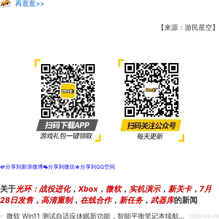
再逛逛>>
【来源：游民星空】
分享到新浪微博
分享到微信
分享到QQ空间
t
w
z
关于
光环：战役进化
，
Xbox
，
微软
，
实机演示
，
新关卡
，
7月
28日发售
，
高清重制
，
在线合作
，
新任务
，
武器库
的新闻
微软 Win11 测试自适应休眠新功能，智能平衡笔记本续航与唤醒速度
2026-08-08