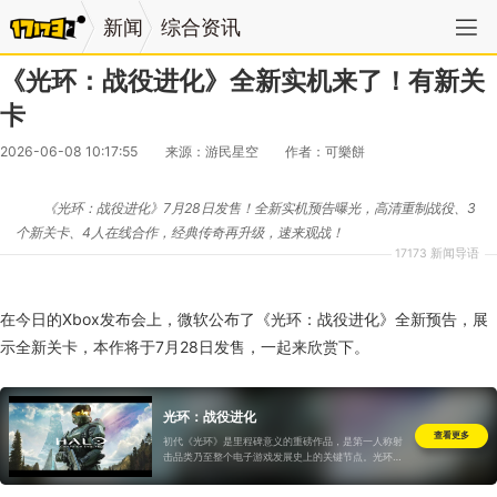
新闻
综合资讯
《光环：战役进化》全新实机来了！有新关
卡
2026-06-08 10:17:55
来源：游民星空
作者：可樂餅
《光环：战役进化》7月28日发售！全新实机预告曝光，高清重制战役、3
个新关卡、4人在线合作，经典传奇再升级，速来观战！
17173 新闻导语
在今日的Xbox发布会上，微软公布了《光环：战役进化》全新预告，展
示全新关卡，本作将于7月28日发售，一起来欣赏下。
光环：战役进化
查看更多
初代《光环》是里程碑意义的重磅作品，是第一人称射
击品类乃至整个电子游戏发展史上的关键节点。光环工
作室接到的重制任务本身近乎无解..