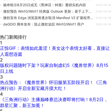
杨奇暗示8月20日或无《黑神话：钟馗》重磅实机内容
2026-08-08
微软预告 Win10/Win11 经典版 Outlook 更新：基于上下文 AI 解释用户选中文本
2026-08-08
微软宣布 Edge 浏览器将逐步取消 Manifest V2 扩展程序支持
2026-08-08
deGDID 脚本发布：阻止微软追踪 Win10/Win11 用户
2026-08-08
热门新闻排行
1
正惊GIF：表情如此羞涩！美女这个表情太好看，直接让
人遐想连篇
2
版权问题随时下架？玩家自制虚幻5《魔兽世界》8月15
日上线
3
热点预告：《魔兽世界》怀旧服第五阶段开启！《三角
洲行动》开启全新宝藏月摸大红！
4
《三角洲行动》主播巅峰赛总决赛即将打响！8月2日，
群星汇聚，新王加冕！