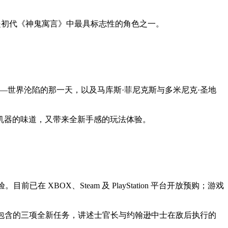
—他是初代《神鬼寓言》中最具标志性的角色之一。
—世界沦陷的那一天，以及马库斯·菲尼克斯与多米尼克·圣地
机器的味道，又带来全新手感的玩法体验。
目前已在 XBOX、Steam 及 PlayStation 平台开放预购；游戏
进化》中包含的三项全新任务，讲述士官长与约翰逊中士在敌后执行的