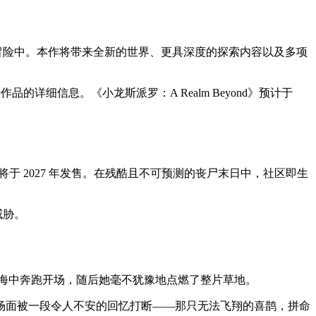
冒险中。本作将带来全新的世界、更具深度的探索内容以及多项
作品的详细信息。《小龙斯派罗：A Realm Beyond》预计于
认将于 2027 年发售。在残酷且不可预测的丧尸末日中，社区即生
。
威胁。
翼喜鹊在花海中奔跑开场，随后她毫不犹豫地点燃了整片草地。
场面被一段令人不安的回忆打断——那只无法飞翔的喜鹊，拼命