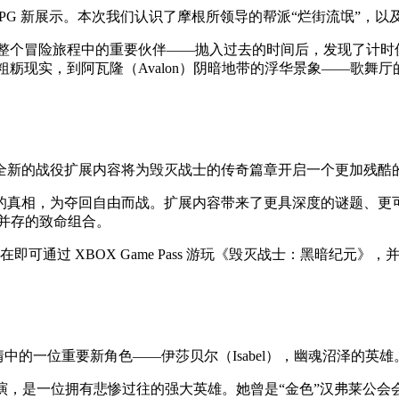
波朋克 RPG 新展示。本次我们认识了摩根所领导的帮派“烂街流氓”，以及
你整个冒险旅程中的重要伙伴——抛入过去的时间后，发现了计时仪（
域的粗粝现实，到阿瓦隆（Avalon）阴暗地带的浮华景象——
全新的战役扩展内容将为毁灭战士的传奇篇章开启一个更加残酷
真相，为夺回自由而战。扩展内容带来了更具深度的谜题、更可怕的
性并存的致命组合。
 XBOX Game Pass 游玩《毁灭战士：黑暗纪元》，并在 XBOX Se
绍了剧情中的一位重要新角色——伊莎贝尔（Isabel），幽魂沼泽的英雄
ell）饰演，是一位拥有悲惨过往的强大英雄。她曾是“金色”汉弗