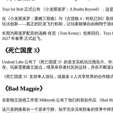
Toys for Bob 正式公布 《小龙斯派罗：A Realm Beyo
在《小龙斯派罗：重燃三部曲》与《古惑狼 4：时机已到》
玩法创新——真正的巨龙飞行机制，让玩家能够自由翱翔于游
长期为斯派罗配音的汤姆·肯尼（Tom Kenny）也将回归。Toys
2027 年春季 正式起飞。
《死亡国度 3》
Undead Labs 公布了《死亡国度 3》的首支实机玩法预
存。玩家需要建立据点，维系幸存者社区的运转，并在不断逼近
《死亡国度 3》支持单人游玩，或最多 4 人共享世界的合作
《Bad Magpie》
全新独立游戏工作室 Milktooth 公布了他们的首款作品 《B
这只喜鹊接着在一个原本宁静、似乎完全没有防备的世界中肆