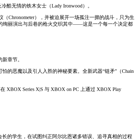
冷酷无情的铁木女士（Lady Ironwood）。
Chronometer），并被迫展开一场孤注一掷的战斗，只为生
歌舞厅的绚丽演出与后巷的枪火交织其中——这是一个每一个决定都
的新章节。
恶魔以及引人入胜的神秘要素。全新武器“链矛”（Chain
ries X|S 与 XBOX on PC 上通过 XBOX Play
。
莱公会会长的学生，在试图纠正阿尔比恩诸多错误、追寻真相的过程