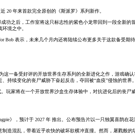
nd》，这是近 20 年来首款完全原创的《斯派罗》系列新作。
取得成功之后，工作室将这只标志性的紫色小龙带回到一段全新的
戏环境之中。
 for Bob 表示，未来几个月内还将陆续公布更多关于这款备受期待
告片。作为这一备受好评的开放世界生存系列的全新进化之作，游戏确
、持续变化的丧尸威胁下奋起反击，夺回被“血疫”侵蚀的世界
模式。玩家将在一个开放世界沙盒生存体验中，对抗进化后的丧尸
ad Magpie》，预计于 2027 年 推出。公布预告片以一只独
意制造混乱，带着近乎欢快的破坏欲横冲直撞。然而，屠戮般的