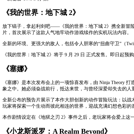
《我的世界：地下城 2》
放下镐子，拿起利剑吧——《我的世界：地下城 2》携全新冒险
片，首次展示了这款人气地牢动作游戏续作的实机玩法内容。
全新的环境、更强大的敌人，包括令人胆寒的“扭曲守卫”（Twis
《我的世界：地下城 2》将于 9 月 29 日 正式发售。即日
《塞娜》
《塞娜》是本次发布会上的一项惊喜发布，由 Ninja The
象之中。她必须奋战前行，抵达来世，与曾经深爱却失去的人
全新公布的预告片展示了本作大胆创新的动作冒险玩法：以战
玩家将探索一个生动而彼此相连的世界，迎战充满幻想色彩的
本作剧情设定在《地狱之刃 2》事件之后，老玩家将会爱上
《小龙斯派罗：A Realm Beyond》