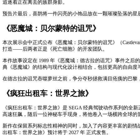
追逐着正在离去的族群身影。
预告片最后，喜鹊将一件闪亮的小饰品放在一颗璀璨坠落的星
《恶魔城：贝尔蒙特的诅咒》
本次展示会中正式公布《恶魔城：贝尔蒙特的诅咒》（Castlevania: Belm
打造——后两者正是《死亡细胞》的开发团队。
本作故事设定在 1989 年《恶魔城：德古拉的诅咒》事件之后的 
典《恶魔城》的结构与现代化设计相结合，包括更高的自由度与节
在德古拉的诅咒吞噬萝丝之前，争分夺秒拯救满目疮痍的巴黎
《疯狂出租车：世界之旅》
《疯狂出租车：世界之旅》是 SEGA 经典驾驶动作系列的全新正统续作
高速狂飙，随后一位神秘车手现身，将他卷入一场横跨全球的
新作在保留系列标志性精神的同时，加入了内容更丰富的剧情
出租车：世界之旅》预计将于 2027 年 正式发售。