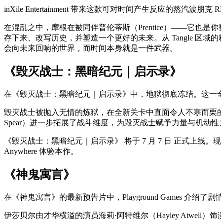
inXile Entertainment 带来这款可对时间产生反应的蒸汽
在混乱之中，摩根在被同伴普伦蒂斯（Prentice）——它也是
存下来、改写历史，并塑造一个更好的未来。从 Tangle 区
会向未来回响的世界，而时间本身就是一件武器。
《毁灭战士：黑暗纪元｜启示录》
在《毁灭战士：黑暗纪元｜启示录》中，地狱彻底冻结。这一
毁灭战士被抛入无情的炼狱，在全新关卡中直面令人不寒而栗的
Spear）进一步拓展了战斗维度，为毁灭战士赋予力量与机动
《毁灭战士：黑暗纪元｜启示录》 将于 7 月 7 日 正式上线。现在即可通过
Anywhere 体验本作。
《神鬼寓言》
在《神鬼寓言》的最新预告片中，Playground Games 介
伊莎贝尔由才华横溢的演员海莉·阿特维尔（Hayley Atw