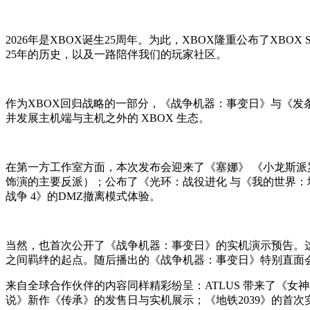
2026年是XBOX诞生25周年。为此，
XBOX
隆重公布了XBOX 
25年的历史，以及一路陪伴我们的玩家社区。
作为XBOX回归战略的一部分，《战争机器：事变日》与《发
并发展主机端与主机之外的 XBOX 生态。
在第一方工作室方面，本次发布会迎来了《塞娜》 《小龙斯派罗：A
饰演的主要反派）；公布了《光环：战役进化 与《我的世界：地
战争 4》的DMZ撤离模式体验。
当然，也首次公开了《战争机器：事变日》的实机演示预告。这部由
之间羁绊的起点。随后播出的《战争机器：事变日》特别直面
来自全球合作伙伴的内容同样精彩纷呈：ATLUS 带来了《女
说》新作《传承》的发售日与实机展示；《地铁2039》的首