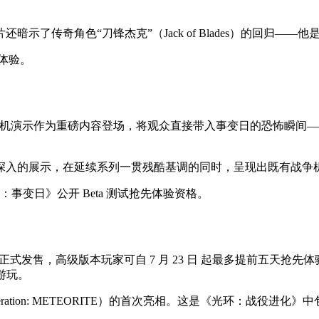
示了传奇角色“刀锋杰克”（Jack of Blades）的回归—
先体验。
支实机演示作为重磅内容登场，将观众直接带入事变日的恐怖瞬间—
深入的展示，在延续系列一贯残酷基调的同时，呈现出既有战争
器：事变日》公开 Beta 测试抢先体验资格。
 28 日正式发售，高级版本玩家可自 7 月 23 日 起最多提前五天抢先体验。
s 游玩。
ation: METEORITE）的首次亮相。这是《光环：战役